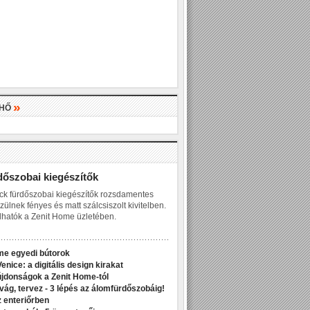
»
LHŐ
»
dőszobai kiegészítők
ck fürdőszobai kiegészítők rozsdamentes
zülnek fényes és matt szálcsiszolt kivitelben.
hatók a Zenit Home üzletében.
me egyedi bútorok
enice: a digitális design kirakat
jdonságok a Zenit Home-tól
ivág, tervez - 3 lépés az álomfürdőszobáig!
z enteriőrben