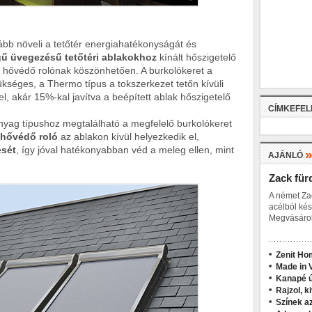
bb növeli a tetőtér energiahatékonyságát és
gű üvegezésű tetőtéri ablakokhoz
kínált hőszigetelő
hővédő rolónak köszönhetően. A burkolókeret a
ükséges, a Thermo típus a tokszerkezet tetőn kívüli
sel, akár 15%-kal javítva a beépített ablak hőszigetelő
CÍMKEFE
nyag típushoz megtalálható a megfelelő burkolókeret
hővédő roló
az ablakon kívül helyezkedik el,
ését
, így jóval hatékonyabban véd a meleg ellen, mint
AJÁNLÓ
Zack für
A német Za
acélból kés
Megvásárol
Zenit Ho
Made in V
Kanapé ú
Rajzol, k
Színek a