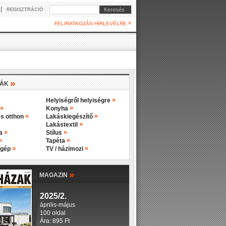
|
Keresés
REGISZTRÁCIÓ
»
FELIRATKOZÁS HÍRLEVÉLRE
»
IÁK
»
Helyiségről helyiségre
»
»
Konyha
»
»
s otthon
Lakáskiegészítő
»
Lakástextil
»
»
ba
Stílus
»
»
Tapéta
»
»
 gép
TV / házimozi
»
MAGAZIN
2025/2.
április-május
100 oldal
Ára: 895 Ft