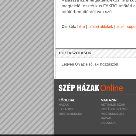
Válassza az energiatakarékos, mai kö
megfelelő, esztétikus FAKRO tetőtéri ab
tetőtérbeépítésről van szó.
Címkék:
fakro
|
tetőtéri ablakok
|
akció
|
super
FŐOLDAL
MAGAZIN
HÁZAK
AKTUÁLIS SZÁM
LAKÁSOK
KORÁBBI SZÁMOK
MEGRENDELÉS
MEGRENDELÉS
HÁZAK
LAKÁSOK