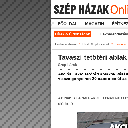
FŐOLDAL
MAGAZIN
ÉPÍTKEZ
Hírek & újdonságok
Lakberendezési
»
»
Lakberendezés
Hírek & újdonságok
Tavaszi t
Tavaszi tetőtéri abla
Szép Házak
Akciós Fakro tetőtéri ablakok vásár
visszaigényelhet 20 napon belül az a
Az idén 30 éves FAKRO széles választ
elérhető.