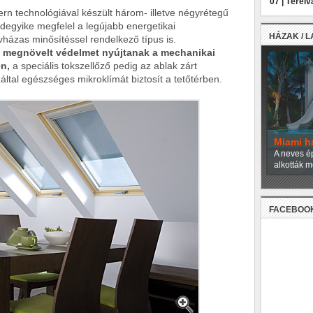
07 |
Térelv
rn technológiával készült három- illetve négyrétegű
ndegyike megfelel a legújabb energetikai
HÁZAK / 
házas minősítéssel rendelkező típus is.
k megnövelt védelmet nyújtanak a mechanikai
n,
a speciális tokszellőző pedig az ablak zárt
által egészséges mikroklímát biztosít a tetőtérben.
Miami h
A neves ép
alkották m
FACEBOO