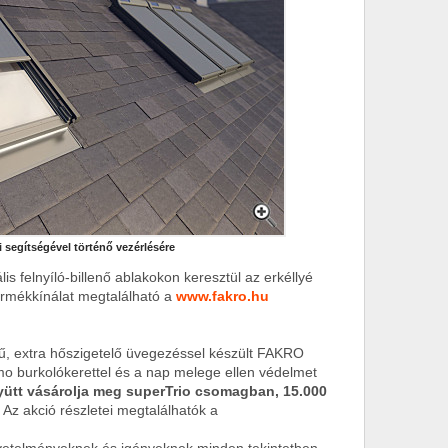
 segítségével történő vezérlésére
lis felnyíló-billenő ablakokon keresztül az erkéllyé
 termékkínálat megtalálható a
www.fakro.hu
, extra hőszigetelő üvegezéssel készült FAKRO
mo burkolókerettel és a nap melege ellen védelmet
yütt vásárolja meg superTrio csomagban, 15.000
Az akció részletei megtalálhatók a