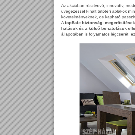
Az akcióban résztvevő, innovatív, mode
üvegezéssel kínált tetőtéri ablakok mi
követelményeknek, de kapható passzív
A
topSafe biztonsági megerősítése
hatások és a külső behatolások elle
állapotában is folyamatos légcserét, ez