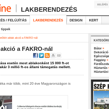
BELÉPÉS
LAKBERENDEZÉS
ÉS / FELÚJÍTÁS
LAKBERENDEZÉS
DESIGN
KERT
 tippek
etőtéri ablak akció a FAKRO-nál
KATEGÓR
k akció a FAKRO-nál
»
Bútor
Dekoráció
Egészsége
»
Függöny
lása esetén most ablakonként 15 000 ft-ot
Fürdőszo
kár 3 millió ft-os állami támogatás mellett.
Háztartás
Háztartási
éka már több, mint 20 éve Magyarországon is