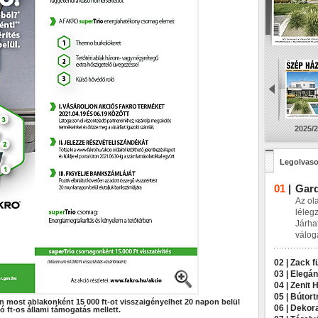
2025/2
Legolvaso
01
|
Gard
Az ol
léleg
Járha
válog
02 |
Zack f
03 |
Elegán
04 |
Zenit 
05 |
Bútort
én most ablakonként 15 000 ft-ot visszaigényelhet 20 napon belül
06 |
Dekora
ió ft-os állami támogatás mellett.