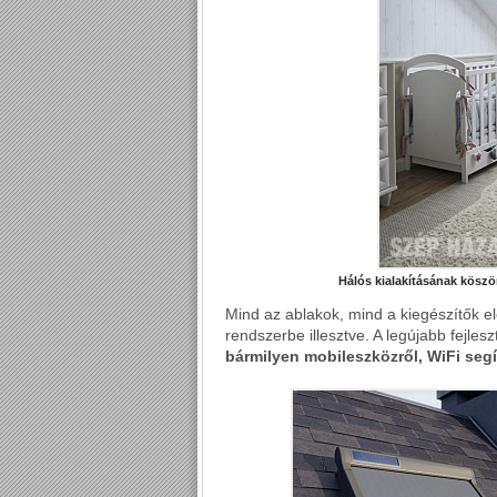
Hálós kialakításának kösz
Mind az ablakok, mind a kiegészítők e
rendszerbe illesztve. A legújabb fejl
bármilyen mobileszközről, WiFi segí