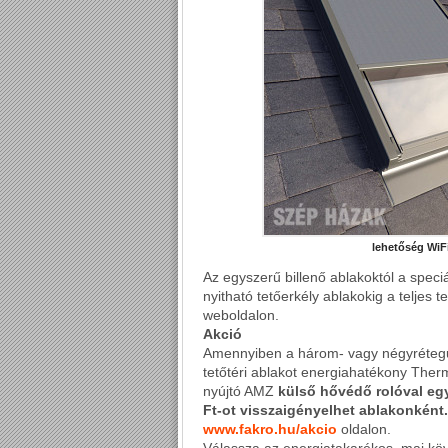
lehetőség WiFi
Az egyszerű billenő ablakoktól a speciá
nyitható tetőerkély ablakokig a teljes
weboldalon.
Akció
Amennyiben a három- vagy négyrétegű
tetőtéri ablakot energiahatékony Ther
nyújtó AMZ
külső hővédő rolóval eg
Ft-ot visszaigényelhet ablakonként.
www.fakro.hu/akcio
oldalon.