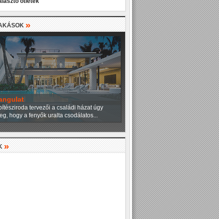
álasztó ötletek
»
LAKÁSOK
angulat
ítésziroda tervezői a családi házat úgy
eg, hogy a fenyők uralta csodálatos...
»
K