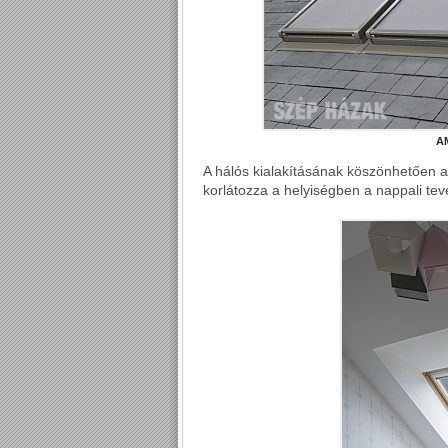
AM
A hálós kialakításának köszönhetően 
korlátozza a helyiségben a nappali te