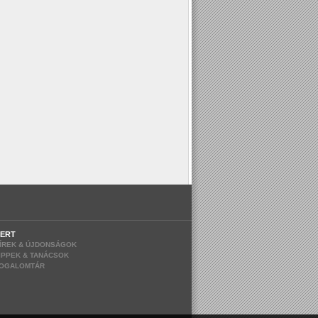
ERT
ÍREK & ÚJDONSÁGOK
IPPEK & TANÁCSOK
OGALOMTÁR