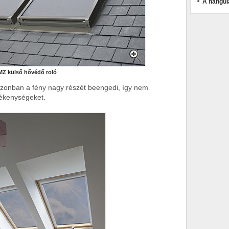
A hangul
Z külső hővédő roló
azonban a fény nagy részét beengedi, így nem
vékenységeket.