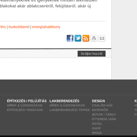
vetelményeknek és igényeknek minden tekintetben
lakokat akár ablakcseréről, felújításról, akár új
trio
|
burkolókeret
|
energiahatékony
ÉPÍTKEZÉS / FELÚJÍTÁS
LAKBERENDEZÉS
DESIGN
K
HÍREK & ÚJDONSÁGOK
HÍREK & ÚJDONSÁGOK
CSALÁDI HÁZ
H
ÉPÍTKEZÉSI TANÁCSOK
LAKBERENDEZÉSI TIPPEK
ENTERIŐR
T
BÚTOR / TÁRGY
F
ÉTTEREM / BÁR
HOTEL
SHOP
IRODA