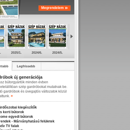
»
Megrendelem
.
2025/1.
2024/6.
2024/5.
ttabb
Legfrissebb
róbok új generációja
asz bútorgyártók minden évben
zetelállítóan szép gardróbokat mutatnak be.
tó gardróbok és üvegajtós változatok közül
»
attunk.
ürdőszobai kiegészítők
s kerti bútorok
Home egyedi bútorok
rendek - Márványhatású felületek
tív TV falak