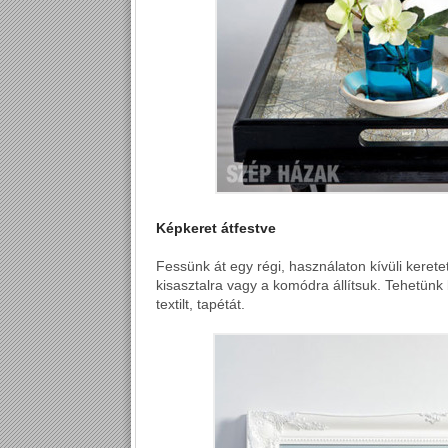
Képkeret átfestve
Fessünk át egy régi, használaton kívüli kere
kisasztalra vagy a komódra állítsuk. Tehetünk
textilt, tapétát.