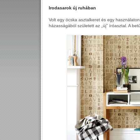
Irodasarok új ruhában
Volt egy ócska asztalkeret és egy használaton k
házasságából született az „új” íróasztal. A bet