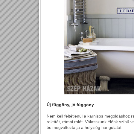
Új függöny, jó függöny
Nem kell feltétlenül a karnisos megoldáshoz 
rolettát, római rolót. Válasszunk élénk színű 
és megváltoztatja a helyiség hangulatát.