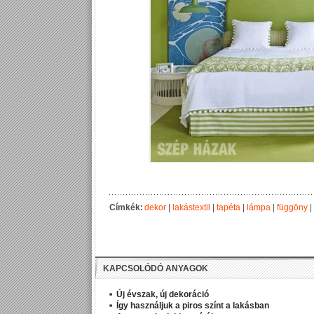
Címkék:
dekor
|
lakástextil
|
tapéta
|
lámpa
|
függöny
|
KAPCSOLÓDÓ ANYAGOK
Új évszak, új dekoráció
Így használjuk a piros színt a lakásban