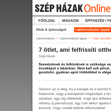
FŐOLDAL
MAGAZIN
ÉPÍTKEZÉS / F
Hírek & újdonságok
Lakberendezési tippek
»
»
Lakberendezés
Lakberendezési tippek
7 ötlet, ami felfr
7 ötlet, ami felfrissíti ot
Szép Házak
Szemünknek és lelkünknek is szüksége van a
összképet a lakásban. Nem kell sok pénzt,
gondolni, gyakran apró trükkökkel is elég
Sokszor az is elég, ha a kanapé és a komód he
helyezzük, vagy a kanapéval megosztjuk a tere
vázában, egy rég elfeledett, majd újra felfedez
néhány új párnahuzat, egy csík dekor tapéta 
érezzük, hogy csodát tettünk otthonunkkal.