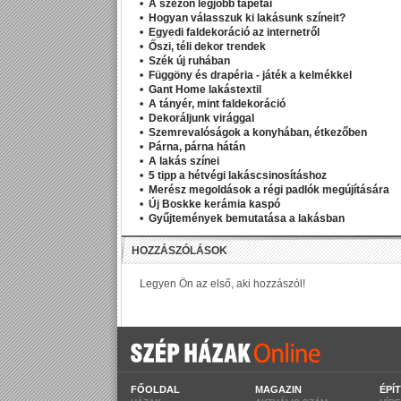
A szezon legjobb tapétái
Hogyan válasszuk ki lakásunk színeit?
Egyedi faldekoráció az internetről
Őszi, téli dekor trendek
Szék új ruhában
Függöny és drapéria - játék a kelmékkel
Gant Home lakástextil
A tányér, mint faldekoráció
Dekoráljunk virággal
Szemrevalóságok a konyhában, étkezőben
Párna, párna hátán
A lakás színei
5 tipp a hétvégi lakáscsinosításhoz
Merész megoldások a régi padlók megújítására
Új Boskke kerámia kaspó
Gyűjtemények bemutatása a lakásban
FŐOLDAL
MAGAZIN
ÉPÍ