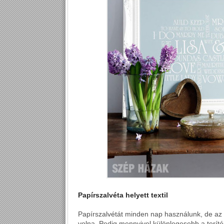
Papírszalvéta helyett textil
Papírszalvétát minden nap használunk, de az el
volna. Pedig mennyivel különlegesebb a teríték