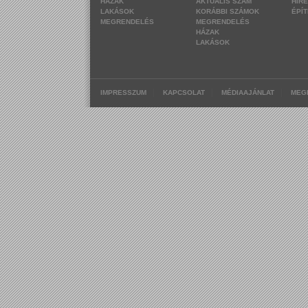
HÁZAK
AKTUÁLIS SZÁM
HÍR
LAKÁSOK
KORÁBBI SZÁMOK
ÉPÍ
MEGRENDELÉS
MEGRENDELÉS
HÁZAK
LAKÁSOK
|
|
|
IMPRESSZUM
KAPCSOLAT
MÉDIAAJÁNLAT
MEG