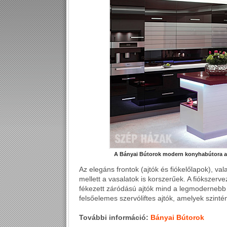
A Bányai Bútorok modern konyhabútora a 
Az elegáns frontok (ajtók és fiókelőlapok), v
mellett a vasalatok is korszerűek. A fiókszerve
fékezett záródású ajtók mind a legmodernebb 
felsőelemes szervóliftes ajtók, amelyek szinté
További információ:
Bányai Bútorok