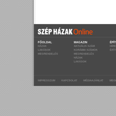
FŐOLDAL
MAGAZIN
ÉPÍ
HÁZAK
AKTUÁLIS SZÁM
HÍR
LAKÁSOK
KORÁBBI SZÁMOK
ÉPÍ
MEGRENDELÉS
MEGRENDELÉS
HÁZAK
LAKÁSOK
|
|
|
IMPRESSZUM
KAPCSOLAT
MÉDIAAJÁNLAT
MEG