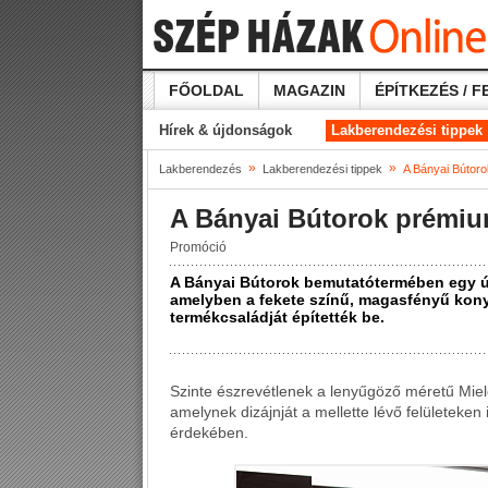
FŐOLDAL
MAGAZIN
ÉPÍTKEZÉS / F
Hírek & újdonságok
Lakberendezési tippek
»
»
Lakberendezés
Lakberendezési tippek
A Bányai Bútoro
A Bányai Bútorok prémiu
Promóció
A Bányai Bútorok bemutatótermében egy új,
amelyben a fekete színű, magasfényű kony
termékcsaládját építették be.
Szinte észrevétlenek a lenyűgöző méretű Miel
amelynek dizájnját a mellette lévő felületeken
érdekében.