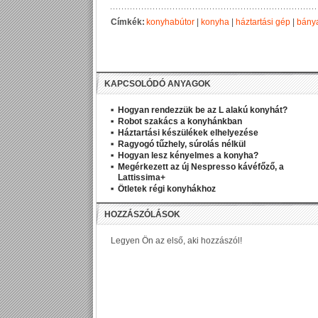
Címkék:
konyhabútor
|
konyha
|
háztartási gép
|
bánya
KAPCSOLÓDÓ ANYAGOK
Hogyan rendezzük be az L alakú konyhát?
Robot szakács a konyhánkban
Háztartási készülékek elhelyezése
Ragyogó tűzhely, súrolás nélkül
Hogyan lesz kényelmes a konyha?
Megérkezett az új Nespresso kávéfőző, a
Lattissima+
Ötletek régi konyhákhoz