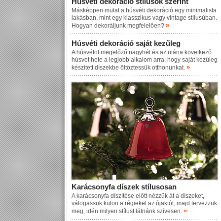
Húsvéti dekoráció stílusok szerint
Másképpen mutat a húsvéti dekoráció egy minimalista
lakásban, mint egy klasszikus vagy vintage stílusúban.
»
Hogyan dekoráljunk megfelelően?
Húsvéti dekoráció saját kezűleg
A húsvétot megelőző nagyhét és az utána következő
húsvét hete a legjobb alkalom arra, hogy saját kezűleg
»
készített díszekbe öltöztessük otthonunkat.
Karácsonyfa díszek stílusosan
A karácsonyfa díszítése előtt nézzük át a díszeket,
válogassuk külön a régieket az újaktól, majd tervezzük
»
meg, idén milyen stílust látnánk szívesen.