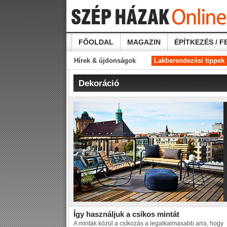
FŐOLDAL
MAGAZIN
ÉPÍTKEZÉS / F
Hírek & újdonságok
Lakberendezési tippek
Dekoráció
Így használjuk a csíkos mintát
A minták közül a csíkozás a legalkalmasabb arra, hogy