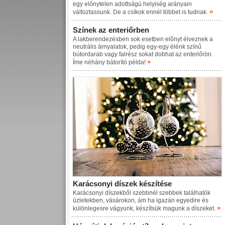
egy előnytelen adottságú helyiség arányain
»
változtassunk. De a csíkok ennél többet is tudnak.
Színek az enteriőrben
A lakberendezésben sok esetben előnyt élveznek a
neutrális árnyalatok, pedig egy-egy élénk színű
bútordarab vagy falrész sokat dobhat az enteriőrön.
»
Íme néhány bátorító példa!
Karácsonyi díszek készítése
Karácsonyi díszekből szebbnél szebbek találhatók
üzletekben, vásárokon, ám ha igazán egyedire és
»
különlegesre vágyunk, készítsük magunk a díszeket.