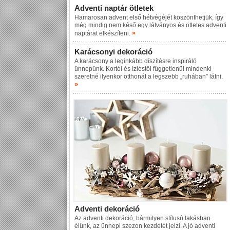
Adventi naptár ötletek
Hamarosan advent első hétvégéjét köszönthetjük, így
még mindig nem késő egy látványos és ötletes adventi
»
naptárat elkészíteni.
Karácsonyi dekoráció
A karácsony a leginkább díszítésre inspiráló
ünnepünk. Kortól és ízléstől függetlenül mindenki
szeretné ilyenkor otthonát a legszebb „ruhában” látni.
»
Adventi dekoráció
Az adventi dekoráció, bármilyen stílusú lakásban
élünk, az ünnepi szezon kezdetét jelzi. A jó adventi