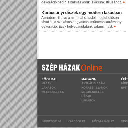
»
dekoráció pedig alkalmazkodik lakásunk stílusához.
Karácsonyi díszek egy modern lakásban
A modern, illetve a minimál stílustól meglehetősen
távol áll a szokásos angyalkás, műhavas karácsony
»
dekoráció. Ezek helyett mutatunk valami mást.
FŐOLDAL
MAGAZIN
ÉPÍ
HÁZAK
AKTUÁLIS SZÁM
HÍR
LAKÁSOK
KORÁBBI SZÁMOK
ÉPÍ
MEGRENDELÉS
MEGRENDELÉS
HÁZAK
LAKÁSOK
|
|
|
IMPRESSZUM
KAPCSOLAT
MÉDIAAJÁNLAT
MEG