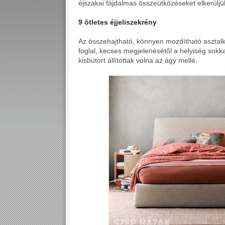
éjszakai fájdalmas összeütközéseket elkerüljü
9 ötletes éjjeliszekrény
Az összehajtható, könnyen mozdítható asztalk
foglal, kecses megjelenésétől a helyiség sokk
kisbútort állítottak volna az ágy mellé.