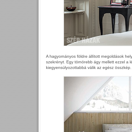
A hagyományos földre állított megoldások helye
szekrényt. Egy tömörebb ágy mellett ezzel a 
kiegyensúlyozottabbá válik az egész összkép.