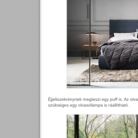
Éjjeliszekrénynek megteszi egy puff is. Az olv
szükséges egy olvasólámpa is ráállítható.