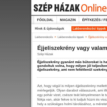
FŐOLDAL
MAGAZIN
ÉPÍTKEZÉS / F
Hírek & újdonságok
Lakberendezési tippek
»
»
Lakberendezés
Lakberendezési tippek
Éjjeliszekrény 
Éjjeliszekrény vagy vala
Szép Házak
Éjjeliszekrény gyanánt más bútorokat is 
gondoltuk volna, hogy milyen jól teljesíte
éjjeliszekrény, ami nem feltétlenül szekrény
Azt, hogy végül is milyen éjjeliszekrény melle
mérlegeljük. Olyan darabot válasszunk, ami il
egy pohár vizet, csésze teát kényelmesen le tu
fiókja van, akár fekve is ki tudjuk húzni és vi
hely a szükséges holmi tárolásához, a méretet