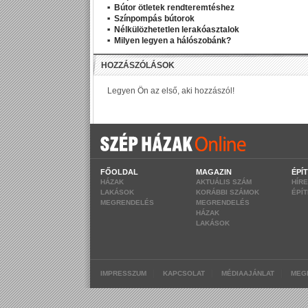
Bútor ötletek rendteremtéshez
Színpompás bútorok
Nélkülözhetetlen lerakóasztalok
Milyen legyen a hálószobánk?
FŐOLDAL
MAGAZIN
ÉPÍ
HÁZAK
AKTUÁLIS SZÁM
HÍR
LAKÁSOK
KORÁBBI SZÁMOK
ÉPÍ
MEGRENDELÉS
MEGRENDELÉS
HÁZAK
LAKÁSOK
|
|
|
IMPRESSZUM
KAPCSOLAT
MÉDIAAJÁNLAT
MEG