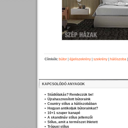
Címkék:
bútor
|
éjjeliszekrény
|
szekrény
|
hálószoba
KAPCSOLÓDÓ ANYAGOK
Stúdiólakás? Rendezzük be!
Újrahasznosított bútoraink
Country stílus a hálószobában
Hogyan antikoljuk bútorainkat?
10+1 szuper kanapé
A skandináv stílus jellemzői
Stílus, amit a természet ihletett
Trópusi stílus