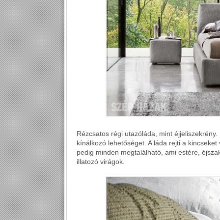
Rézcsatos régi utazóláda, mint éjjeliszekrény. 
kínálkozó lehetőséget. A láda rejti a kincseket
pedig minden megtalálható, ami estére, éjszaká
illatozó virágok.