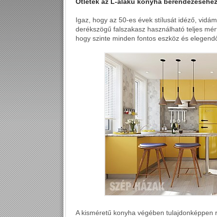
Ötletek az L-alakú konyha berendezéséhe
Igaz, hogy az 50-es évek stílusát idéző, vidá
derékszögű falszakasz használható teljes mért
hogy szinte minden fontos eszköz és elegendő t
A kisméretű konyha végében tulajdonképpen re