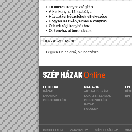
10 ötletes konyhavilágítás
A kis konyha 13 szabálya
Háztartási készülékek elhelyezése
Hogyan lesz kényelmes a konyha?
Ötletek régi konyhákhoz
Öt konyha, öt berendezés
FŐOLDAL
MAGAZIN
ÉPÍ
HÁZAK
AKTUÁLIS SZÁM
HÍR
LAKÁSOK
KORÁBBI SZÁMOK
ÉPÍ
MEGRENDELÉS
MEGRENDELÉS
HÁZAK
LAKÁSOK
|
|
|
IMPRESSZUM
KAPCSOLAT
MÉDIAAJÁNLAT
MEG