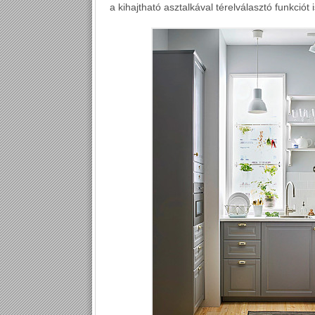
a kihajtható asztalkával térelválasztó funkciót 