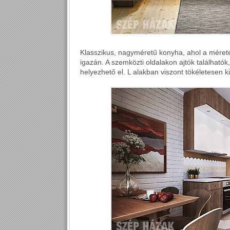
Klasszikus, nagyméretű konyha, ahol a méretek
igazán. A szemközti oldalakon ajtók található
helyezhető el. L alakban viszont tökéletesen k