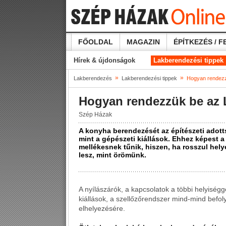
FŐOLDAL
MAGAZIN
ÉPÍTKEZÉS / F
Hírek & újdonságok
Lakberendezési tippek
»
»
Lakberendezés
Lakberendezési tippek
Hogyan rendezz
Hogyan rendezzük be az 
Szép Házak
A konyha berendezését az építészeti adot
mint a gépészeti kiállások. Ehhez képest a
mellékesnek tűnik, hiszen, ha rosszul hel
lesz, mint örömünk.
A nyílászárók, a kapcsolatok a többi helyiségge
kiállások, a szellőzőrendszer mind-mind befo
elhelyezésére.