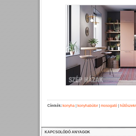
Címkék:
konyha
|
konyhabútor
|
mosogató
|
hűtőszek
KAPCSOLÓDÓ ANYAGOK