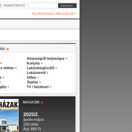
|
Keresés
REGISZTRÁCIÓ
»
FELIRATKOZÁS HÍRLEVÉLRE
»
IÁK
»
Helyiségről helyiségre
»
»
Konyha
»
»
s otthon
Lakáskiegészítő
»
Lakástextil
»
»
ba
Stílus
»
»
Tapéta
»
»
 gép
TV / házimozi
»
MAGAZIN
2025/2.
április-május
100 oldal
Ára: 895 Ft