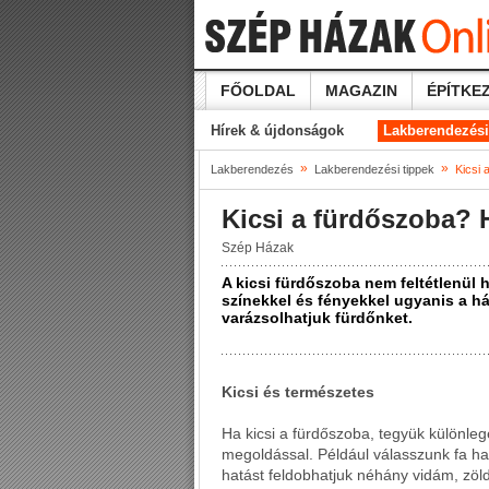
FŐOLDAL
MAGAZIN
ÉPÍTKEZ
Hírek & újdonságok
Lakberendezési
»
»
Lakberendezés
Lakberendezési tippek
Kicsi 
Kicsi a fürdőszoba? H
Szép Házak
A kicsi fürdőszoba nem feltétlenül 
színekkel és fényekkel ugyanis a h
varázsolhatjuk fürdőnket.
Kicsi és természetes
Ha kicsi a fürdőszoba, tegyük különl
megoldással. Például válasszunk fa hat
hatást feldobhatjuk néhány vidám, zöld