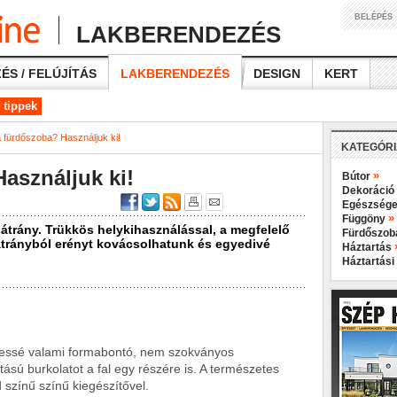
BELÉPÉS
LAKBERENDEZÉS
ÉS / FELÚJÍTÁS
LAKBERENDEZÉS
DESIGN
KERT
 tippek
a fürdőszoba? Használjuk ki!
KATEGÓR
asználjuk ki!
»
Bútor
Dekoráció
Egészsége
»
Függöny
hátrány. Trükkös helykihasználással, a megfelelő
Fürdőszo
átrányból erényt kovácsolhatunk és egyedivé
Háztartás
Háztartási
egessé valami formabontó, nem szokványos
ású burkolatot a fal egy részére is. A természetes
 színű színű kiegészítővel.