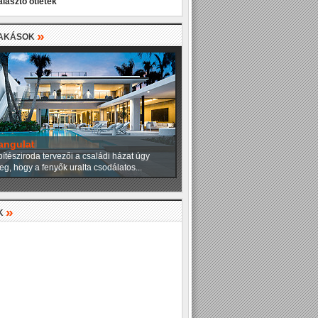
álasztó ötletek
»
LAKÁSOK
angulat
ítésziroda tervezői a családi házat úgy
eg, hogy a fenyők uralta csodálatos...
»
K