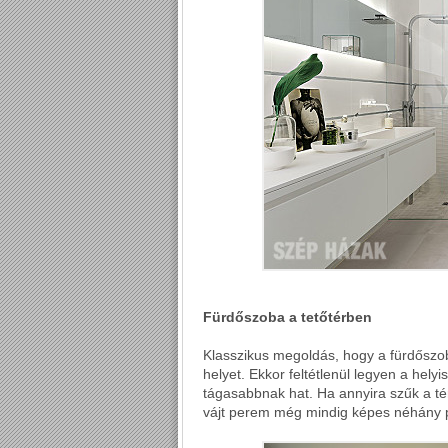
Fürdőszoba a tetőtérben
Klasszikus megoldás, hogy a fürdőszo
helyet. Ekkor feltétlenül legyen a hely
tágasabbnak hat. Ha annyira szűk a tér
vájt perem még mindig képes néhány p