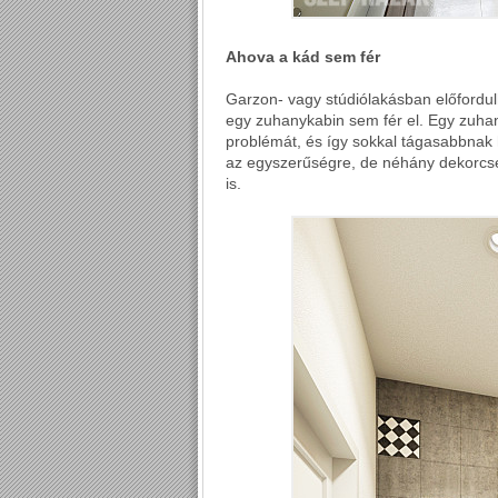
Ahova a kád sem fér
Garzon- vagy stúdiólakásban előfordul
egy zuhanykabin sem fér el. Egy zuha
problémát, és így sokkal tágasabbnak 
az egyszerűségre, de néhány dekorcse
is.