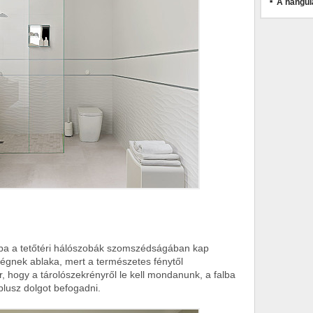
A hangul
ba a tetőtéri hálószobák szomszédságában kap
iségnek ablaka, mert a természetes fénytől
, hogy a tárolószekrényről le kell mondanunk, a falba
lusz dolgot befogadni.