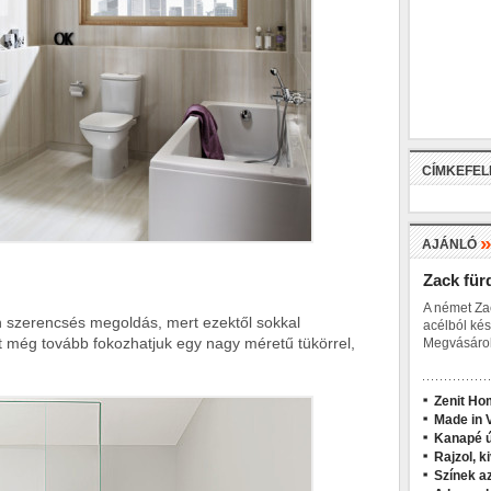
CÍMKEFE
AJÁNLÓ
Zack für
A német Za
n szerencsés megoldás, mert ezektől sokkal
acélból kés
st még tovább fokozhatjuk egy nagy méretű tükörrel,
Megvásárol
Zenit Ho
Made in V
Kanapé ú
Rajzol, k
Színek a