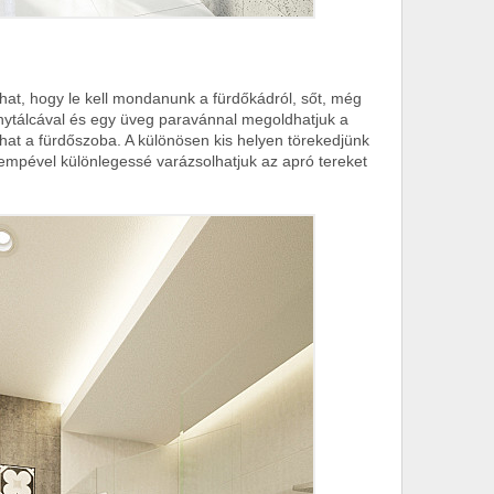
hat, hogy le kell mondanunk a fürdőkádról, sőt, még
nytálcával és egy üveg paravánnal megoldhatjuk a
hat a fürdőszoba. A különösen kis helyen törekedjünk
mpével különlegessé varázsolhatjuk az apró tereket