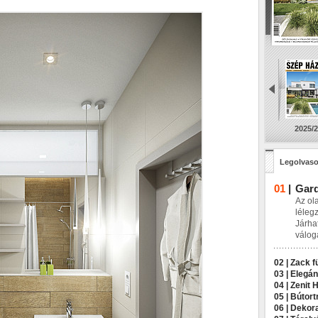
2025/2
Legolvaso
01
|
Gard
Az ol
léleg
Járha
válog
02 |
Zack f
03 |
Elegán
04 |
Zenit 
05 |
Bútort
06 |
Dekora