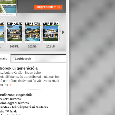
»
Megrendelem
.
2025/1.
2024/6.
2024/5.
ttabb
Legfrissebb
róbok új generációja
asz bútorgyártók minden évben
zetelállítóan szép gardróbokat mutatnak be.
tó gardróbok és üvegajtós változatok közül
»
attunk.
ürdőszobai kiegészítők
s kerti bútorok
Home egyedi bútorok
rendek - Márványhatású felületek
tív TV falak