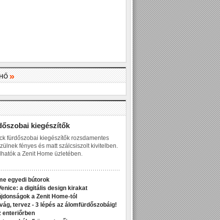
»
LHŐ
»
dőszobai kiegészítők
ck fürdőszobai kiegészítők rozsdamentes
zülnek fényes és matt szálcsiszolt kivitelben.
hatók a Zenit Home üzletében.
me egyedi bútorok
enice: a digitális design kirakat
jdonságok a Zenit Home-tól
ivág, tervez - 3 lépés az álomfürdőszobáig!
z enteriőrben