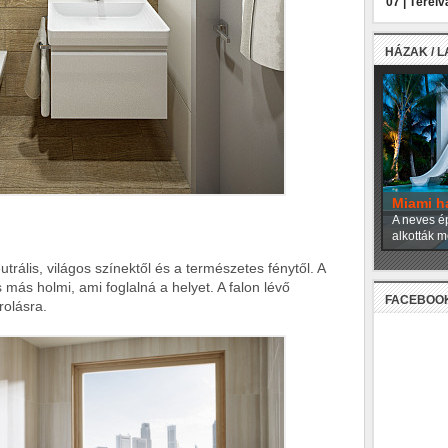
07 |
Térelv
HÁZAK / 
Miami h
A neves ép
alkották m
trális, világos színektől és a természetes fénytől. A
más holmi, ami foglalná a helyet. A falon lévő
FACEBOO
rolásra.