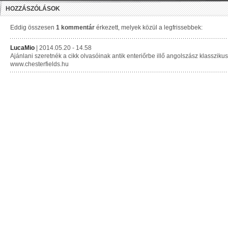
HOZZÁSZÓLÁSOK
Eddig összesen
1 kommentár
érkezett, melyek közül a legfrissebbek:
LucaMio
| 2014.05.20 - 14.58
Ajánlani szeretnék a cikk olvasóinak antik enteriőrbe illő angolszász klassziku
www.chesterfields.hu