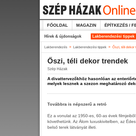
FŐOLDAL
MAGAZIN
ÉPÍTKEZÉS / F
Hírek & újdonságok
Lakberendezési tippek
»
»
Lakberendezés
Lakberendezési tippek
Őszi, téli dekor
Őszi, téli dekor trendek
Szép Házak
A divattervezőkhöz hasonlóan az enteriőrt
melyek lesznek a szezon meghatározó dekor
Továbbra is népszerű a retró
Ez a vonulat az 1950-es, 60-as évek filmjeiből
követhetünk. Az Álom luxuskivitelben, az Édes
belső terek látványát illeti.