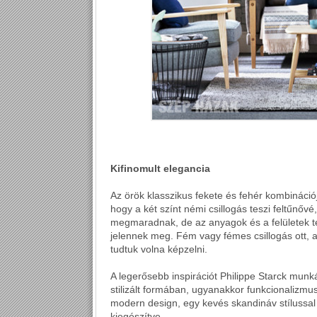
Kifinomult elegancia
Az örök klasszikus fekete és fehér kombinációj
hogy a két színt némi csillogás teszi feltűnő
megmaradnak, de az anyagok és a felületek te
jelennek meg. Fém vagy fémes csillogás ott, a
tudtuk volna képzelni.
A legerősebb inspirációt Philippe Starck munkái
stilizált formában, ugyanakkor funkcionalizmuss
modern design, egy kevés skandináv stílussal 
kiegészítve.