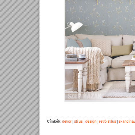
Címkék:
dekor
|
stílus
|
design
|
retró stílus
|
skandináv