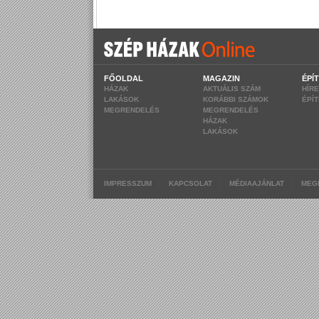
FŐOLDAL
MAGAZIN
ÉPÍ
HÁZAK
AKTUÁLIS SZÁM
HÍR
LAKÁSOK
KORÁBBI SZÁMOK
ÉPÍ
MEGRENDELÉS
MEGRENDELÉS
HÁZAK
LAKÁSOK
|
|
|
IMPRESSZUM
KAPCSOLAT
MÉDIAAJÁNLAT
MEG