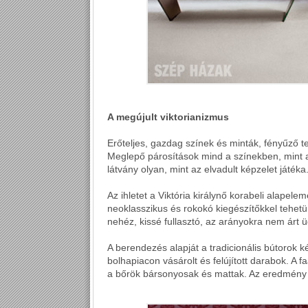
A megújult viktorianizmus
Erőteljes, gazdag színek és minták, fényűző te
Meglepő párosítások mind a színekben, mint
látvány olyan, mint az elvadult képzelet játéka
Az ihletet a Viktória királynő korabeli alapelem
neoklasszikus és rokokó kiegészítőkkel tehetü
nehéz, kissé fullasztó, az arányokra nem árt ü
A berendezés alapját a tradicionális bútorok k
bolhapiacon vásárolt és felújított darabok. A fa
a bőrök bársonyosak és mattak. Az eredmény 