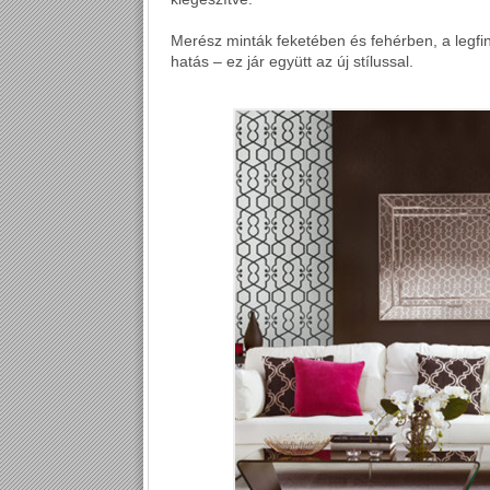
Merész minták feketében és fehérben, a legf
hatás – ez jár együtt az új stílussal.