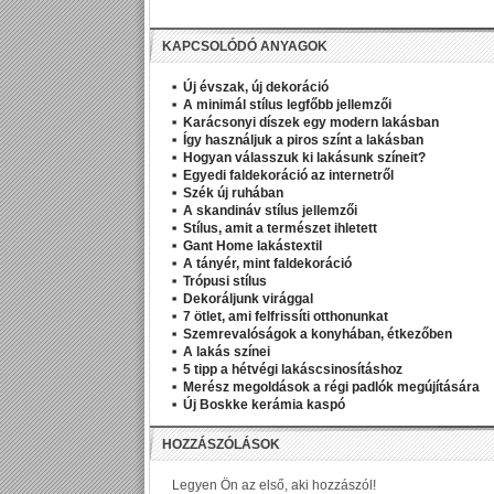
KAPCSOLÓDÓ ANYAGOK
Új évszak, új dekoráció
A minimál stílus legfőbb jellemzői
Karácsonyi díszek egy modern lakásban
Így használjuk a piros színt a lakásban
Hogyan válasszuk ki lakásunk színeit?
Egyedi faldekoráció az internetről
Szék új ruhában
A skandináv stílus jellemzői
Stílus, amit a természet ihletett
Gant Home lakástextil
A tányér, mint faldekoráció
Trópusi stílus
Dekoráljunk virággal
7 ötlet, ami felfrissíti otthonunkat
Szemrevalóságok a konyhában, étkezőben
A lakás színei
5 tipp a hétvégi lakáscsinosításhoz
Merész megoldások a régi padlók megújítására
Új Boskke kerámia kaspó