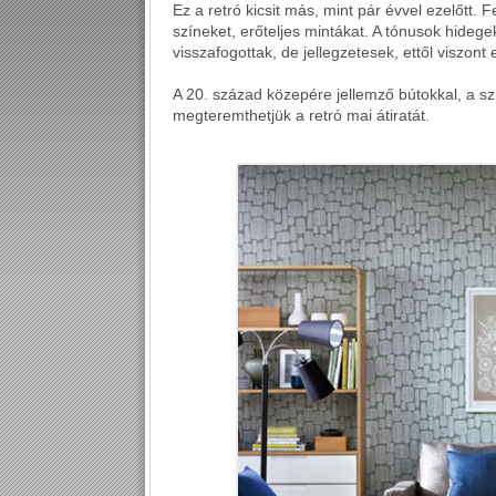
Ez a retró kicsit más, mint pár évvel ezelőtt. 
színeket, erőteljes mintákat. A tónusok hideg
visszafogottak, de jellegzetesek, ettől viszont
A 20. század közepére jellemző bútokkal, a sz
megteremthetjük a retró mai átiratát.