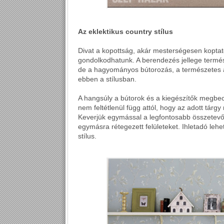
Az eklektikus country stílus
Divat a kopottság, akár mesterségesen koptatot
gondolkodhatunk. A berendezés jellege termés
de a hagyományos bútorozás, a természetes a
ebben a stílusban.
A hangsúly a bútorok és a kiegészítők megbec
nem feltétlenül függ attól, hogy az adott tárg
Keverjük egymással a legfontosabb összetevőke
egymásra rétegezett felületeket. Ihletadó lehe
stílus.