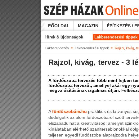
FŐOLDAL
MAGAZIN
ÉPÍTKEZÉS / F
Hírek & újdonságok
Lakberendezési tippek
»
»
Lakberendezés
Lakberendezési tippek
Rajzol, kivág, t
Rajzol, kivág, tervez - 3
A fürdőszoba tervezés több mint fejben t
fürdőszoba tervezőt, amellyel akár egy ny
megvalósításának izgalmas útján. Felkészül
A
fürdőszobám.hu
praktikus és látványos seg
dédelgetik az álom fürdőszobáról szőtt terveik
elszabadulhat a kreativitásod, amelyet szinkr
kínálatában elérhető
szanitersablonokkal
dolg
teljesen
egyedi fürdőszoba alaprajzodra
helye