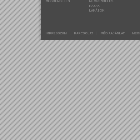
MEGRENDELÉS
MEGRENDELÉS
HÁZAK
LAKÁSOK
|
|
|
IMPRESSZUM
KAPCSOLAT
MÉDIAAJÁNLAT
MEG