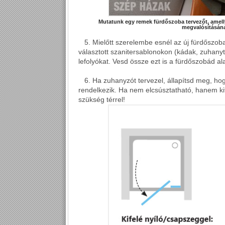
Mutatunk egy remek fürdőszoba tervezőt, amelly
megvalósításána
5. Mielőtt szerelembe esnél az új fürdőszoba
választott
szanitersablonokon
(kádak, zuhany
lefolyókat
. Vesd össze ezt is a fürdőszobád al
6. Ha zuhanyzót tervezel, állapítsd meg, hog
rendelkezik. Ha nem elcsúsztatható, hanem kif
szükség térrel
!