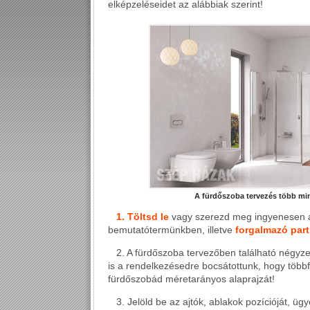
elképzeléseidet az alábbiak szerint!
A fürdőszoba tervezés több min
1. Töltsd le
vagy szerezd meg
ingyenesen
a
bemutatótermünkben, illetve
forgalmazó part
2. A fürdőszoba tervezőben található
négyze
is a rendelkezésedre bocsátottunk, hogy többfél
fürdőszobád
méretarányos alaprajzát
!
3. Jelöld be az
ajtók
,
ablakok
pozícióját, ügy