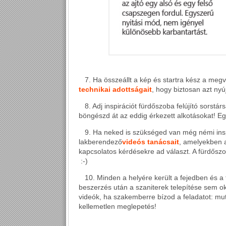
7. Ha összeállt a kép és startra kész a megv
technikai adottságait
, hogy biztosan azt ny
8. Adj inspirációt fürdőszoba felújító sorstár
böngészd át az eddig érkezett alkotásokat!
Eg
9. Ha neked is szükséged van még némi insp
lakberendező
videós tanácsait
, amelyekben a
kapcsolatos kérdésekre ad választ. A fürdőszoba
:-)
10. Minden a helyére került a fejedben és a 
beszerzés után a
szaniterek telepítése
sem oko
videók, ha szakemberre bízod a feladatot: mu
kellemetlen meglepetés!