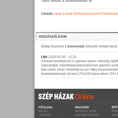
Tarts velünk a továbbiakban is!
Címkék:
ravak
|
ravak fürdőszoba tervező
|
fürdőszob
FŐOLDAL
MAGAZIN
ÉPÍ
HÁZAK
AKTUÁLIS SZÁM
HÍR
LAKÁSOK
KORÁBBI SZÁMOK
ÉPÍ