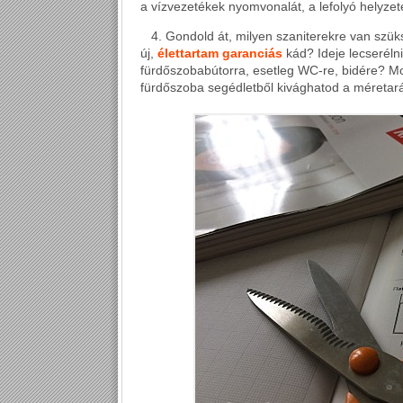
a
vízvezetékek
nyomvonalát, a
lefolyó
helyzet
4. Gondold át, milyen szaniterekre van szüks
új,
élettartam garanciás
kád? Ideje lecseréln
fürdőszobabútorra, esetleg WC-re, bidére? Mo
fürdőszoba segédletből
kivághatod a méretar