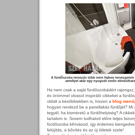
A fürdőszoba tervezés több mint fejben tervezgetet
amellyel akár egy nyugodt estén elindulhat
Ha nem csak a saját fürdőszobádért rajongsz
és örömmel olvasol
inspiráló cikkeket
a
fürdős
oldalt a későbbiekben is, hiszen a
blog menü
hogyan rendezd be a panellakás fürdőjét? Mi 
tegyél, ha kisméretű a fürdőhelyiség?
A cikkek
tartalom is. Sosem tudhatod előre teljes bizo
fürdőszoba kihívásod, így érdemes kiengedve 
felújítás, a bővítés és az új ötletek szele!