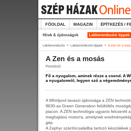
FŐOLDAL
MAGAZIN
ÉPÍTKEZÉS / F
Hírek & újdonságok
Lakberendezési tippek
»
»
Lakberendezés
Lakberendezési tippek
A Zen és a mos
A Zen és a mosás
Promóció
Fő a nyugalom, aminek része a csend. A 
a nyugalomról, legyen szó a végeredményr
A Whirlpool tavaszi újdonsága a ZEN technoló
9630-as Green Generation felültöltős mosógé
piacon. A ZEN technológia ugyanis felcseréli
meghajtású motorra, amelynek eredményekép
gép.
A Zephyr szárítócsaládba tartozó készülékek