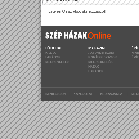
FŐOLDAL
MAGAZIN
ÉPÍ
HÁZAK
AKTUÁLIS SZÁM
HÍR
LAKÁSOK
KORÁBBI SZÁMOK
ÉPÍ
MEGRENDELÉS
MEGRENDELÉS
HÁZAK
LAKÁSOK
|
|
|
IMPRESSZUM
KAPCSOLAT
MÉDIAAJÁNLAT
MEG