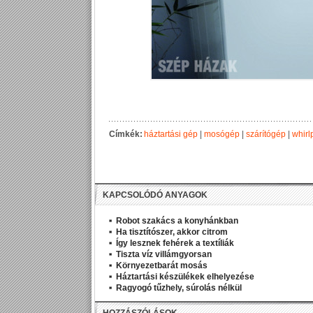
Címkék:
háztartási gép
|
mosógép
|
szárítógép
|
whirl
KAPCSOLÓDÓ ANYAGOK
Robot szakács a konyhánkban
Ha tisztítószer, akkor citrom
Így lesznek fehérek a textíliák
Tiszta víz villámgyorsan
Környezetbarát mosás
Háztartási készülékek elhelyezése
Ragyogó tűzhely, súrolás nélkül