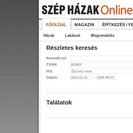
FŐOLDAL
MAGAZIN
ÉPÍTKEZÉS / F
Házak
Lakások
Megrendelés
Részletes keresés
Keresett szó:
Címke:
Hol:
Dátum:
-
Találatok