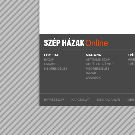
FŐOLDAL
MAGAZIN
ÉPÍ
HÁZAK
AKTUÁLIS SZÁM
HÍR
LAKÁSOK
KORÁBBI SZÁMOK
ÉPÍ
MEGRENDELÉS
MEGRENDELÉS
HÁZAK
LAKÁSOK
|
|
|
IMPRESSZUM
KAPCSOLAT
MÉDIAAJÁNLAT
MEG