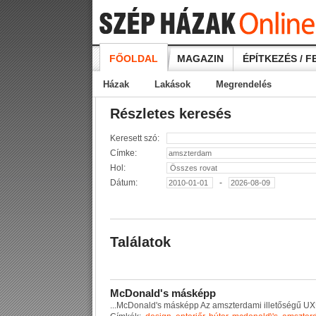
FŐOLDAL
MAGAZIN
ÉPÍTKEZÉS / F
Házak
Lakások
Megrendelés
Részletes keresés
Keresett szó:
Címke:
Hol:
Dátum:
-
Találatok
M
c
D
o
n
a
l
d
'
s
m
á
s
k
é
p
p
...
M
c
D
o
n
a
l
d
'
s
m
á
s
k
é
p
p
A
z
a
m
s
z
t
e
r
d
a
m
i
i
l
l
e
t
ő
s
é
g
ű
U
X