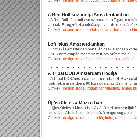
Címkék:
design
,
enteriőr
,
bútor
,
mcdonald\'s
,
amszter
A
R
e
d
B
u
l
l
k
ö
z
p
o
n
t
j
a
A
m
s
z
t
e
r
d
a
m
b
a
n
...
A
R
e
d
B
u
l
l
k
ö
z
p
o
n
t
j
a
A
m
s
z
t
e
r
d
a
m
b
a
n
E
g
y
e
s
m
á
r
k
á
v
a
n
n
a
k
.
E
z
e
g
y
r
é
s
z
t
a
m
i
n
ő
s
é
g
r
e
v
o
n
a
t
k
o
z
i
k
,
m
á
s
r
é
s
Címkék:
design
,
iroda
,
irodabútor
,
amszterdam
,
red bu
L
o
f
t
l
a
k
á
s
A
m
s
z
t
e
r
d
a
m
b
a
n
...
L
o
f
t
l
a
k
á
s
A
m
s
z
t
e
r
d
a
m
b
a
n
E
l
é
g
c
s
a
k
a
l
a
p
o
s
a
n
k
ö
r
b
U
X
U
S
n
e
m
c
s
u
p
á
n
m
e
g
t
e
r
v
e
z
e
t
t
,
á
t
a
l
a
k
í
t
o
t
t
,
m
a
j
d
...
Címkék:
design
,
enteriőr
,
loft
,
bútor
,
burkolat
,
világítás
A
T
r
i
b
a
l
D
D
B
A
m
s
t
e
r
d
a
m
i
r
o
d
á
j
a
...
A
T
r
i
b
a
l
D
D
B
A
m
s
t
e
r
d
a
m
i
r
o
d
á
j
a
T
r
i
b
a
l
D
D
B
a
z
e
g
y
i
m
e
l
y
n
e
k
a
m
s
z
t
e
r
d
a
m
i
,
8
0
f
ő
s
i
r
o
d
á
j
á
t
a
z
i
2
9
i
n
t
e
r
i
o
r
a
r
Címkék:
design
,
iroda
,
irodabútor
,
világítás
,
lámpa
,
bu
Ú
j
j
á
s
z
ü
l
e
t
é
s
a
M
a
z
z
o
-
b
a
n
...
Ú
j
j
á
s
z
ü
l
e
t
é
s
a
M
a
z
z
o
-
b
a
n
A
z
é
p
ü
l
e
t
e
t
n
e
v
e
z
h
e
t
j
ü
k
f
s
z
o
k
a
t
l
a
n
.
A
b
e
l
s
ő
t
e
r
e
k
k
ü
l
ö
n
b
ö
z
ő
m
a
g
a
s
s
á
g
ú
a
k
é
...
Címkék:
design
,
étterem
,
enteriőr
,
bútor
,
szék
,
polc
,
fa