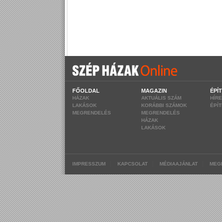
FŐOLDAL
MAGAZIN
ÉPÍ
HÁZAK
AKTUÁLIS SZÁM
HÍR
LAKÁSOK
KORÁBBI SZÁMOK
ÉPÍ
MEGRENDELÉS
MEGRENDELÉS
HÁZAK
LAKÁSOK
|
|
|
IMPRESSZUM
KAPCSOLAT
MÉDIAAJÁNLAT
MEG