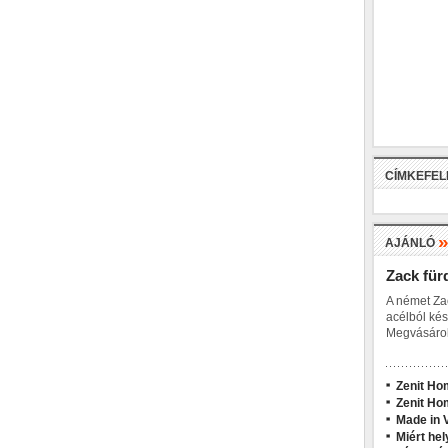
CÍMKEFE
AJÁNLÓ
Zack für
A német Za
acélból kés
Megvásárol
Zenit Ho
Zenit Ho
Made in V
Miért hel