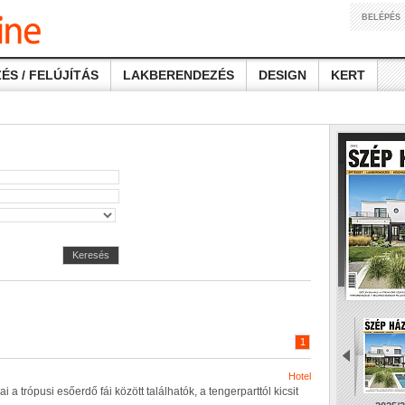
BELÉPÉS
ÉS / FELÚJÍTÁS
LAKBERENDEZÉS
DESIGN
KERT
Keresés
1
Hotel
a
i
a
t
r
ó
p
u
s
i
e
s
ő
e
r
d
ő
f
á
i
k
ö
z
ö
t
t
t
a
l
á
l
h
a
t
ó
k
,
a
t
e
n
g
e
r
p
a
r
t
t
ó
l
k
i
c
s
i
t