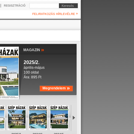
|
Keresés
REGISZTRÁCIÓ
»
FELIRATKOZÁS HÍRLEVÉLRE
»
MAGAZIN
2025/2.
április-május
100 oldal
Ára: 895 Ft
»
Megrendelem