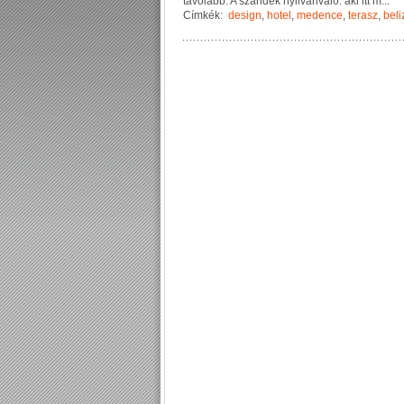
t
á
v
o
l
a
b
b
.
A
s
z
á
n
d
é
k
n
y
i
l
v
á
n
v
a
l
ó
:
a
k
i
i
t
t
m
...
Címkék:
design
,
hotel
,
medence
,
terasz
,
beli