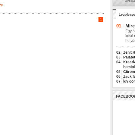
2025/2
ze
Legolvaso
1
01
|
Mire
Egy öt
késő 
helyü
02 |
Zenit 
03 |
Palatet
04 |
Kreatí
homlo
05 |
Citrom
06 |
Zack f
07 |
Így go
FACEBOO