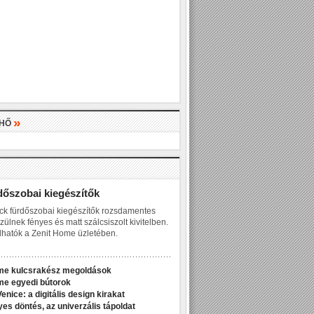
»
LHŐ
»
dőszobai kiegészítők
ck fürdőszobai kiegészítők rozsdamentes
zülnek fényes és matt szálcsiszolt kivitelben.
hatók a Zenit Home üzletében.
me kulcsrakész megoldások
me egyedi bútorok
enice: a digitális design kirakat
yes döntés, az univerzális tápoldat