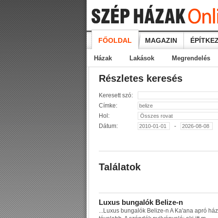
FŐOLDAL
MAGAZIN
ÉPÍTKEZ
Házak
Lakások
Megrendelés
Részletes keresés
Keresett szó:
Címke:
Hol:
Dátum:
-
Találatok
L
u
x
u
s
b
u
n
g
a
l
ó
k
B
e
l
i
z
e
-
n
...
L
u
x
u
s
b
u
n
g
a
l
ó
k
B
e
l
i
z
e
-
n
A
K
a
'
a
n
a
a
p
r
ó
h
á
z