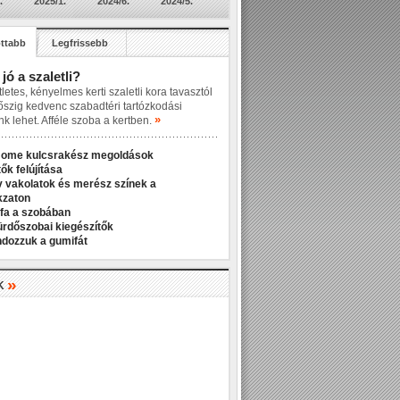
.
2025/1.
2024/6.
2024/5.
ttabb
Legfrissebb
 jó a szaletli?
letes, kényelmes kerti szaletli kora tavasztól
őszig kedvenc szabadtéri tartózkodási
»
nk lehet. Afféle szoba a kertben.
Home kulcsrakész megoldások
ők felújítása
v vakolatok és merész színek a
kzaton
fa a szobában
ürdőszobai kiegészítők
ndozzuk a gumifát
»
K