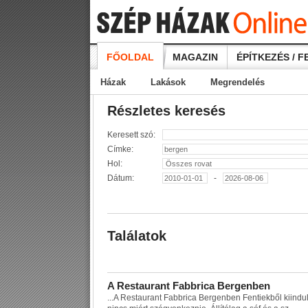
FŐOLDAL
MAGAZIN
ÉPÍTKEZÉS / F
Házak
Lakások
Megrendelés
Részletes keresés
Keresett szó:
Címke:
Hol:
Dátum:
-
Találatok
A
R
e
s
t
a
u
r
a
n
t
F
a
b
b
r
i
c
a
B
e
r
g
e
n
b
e
n
...
A
R
e
s
t
a
u
r
a
n
t
F
a
b
b
r
i
c
a
B
e
r
g
e
n
b
e
n
F
e
n
t
i
e
k
b
ő
l
k
i
i
n
d
u