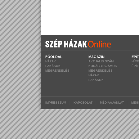
FŐOLDAL
MAGAZIN
ÉPÍ
HÁZAK
AKTUÁLIS SZÁM
HÍR
LAKÁSOK
KORÁBBI SZÁMOK
ÉPÍ
MEGRENDELÉS
MEGRENDELÉS
HÁZAK
LAKÁSOK
|
|
|
IMPRESSZUM
KAPCSOLAT
MÉDIAAJÁNLAT
MEG