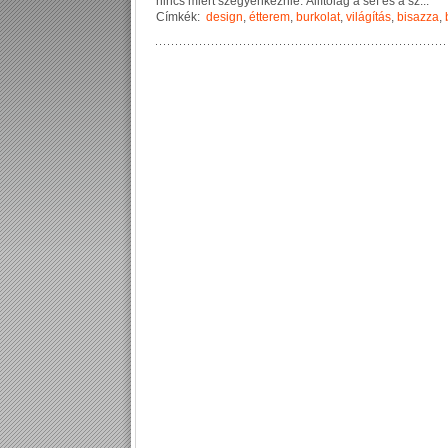
n
i
n
c
s
m
i
é
r
t
s
z
é
g
y
e
n
k
e
z
n
i
e
.
Á
l
l
í
t
ó
l
a
g
a
s
é
f
é
s
a
s
z
...
Címkék:
design
,
étterem
,
burkolat
,
világítás
,
bisazza
,