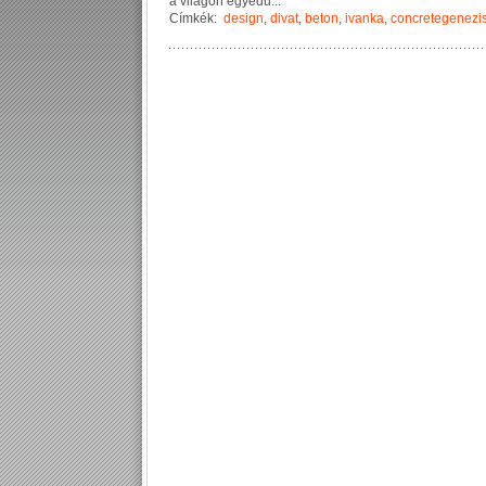
a
v
i
l
á
g
o
n
e
g
y
e
d
ü
...
Címkék:
design
,
divat
,
beton
,
ivanka
,
concretegenezi