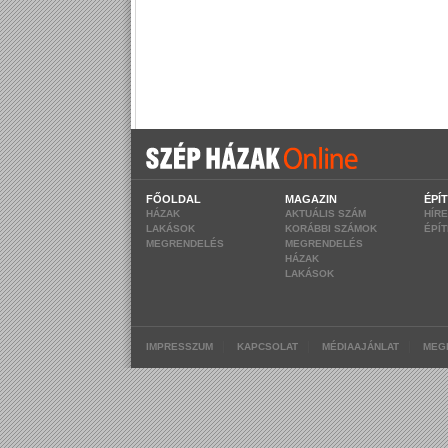
FŐOLDAL
MAGAZIN
ÉPÍ
HÁZAK
AKTUÁLIS SZÁM
HÍR
LAKÁSOK
KORÁBBI SZÁMOK
ÉPÍ
MEGRENDELÉS
MEGRENDELÉS
HÁZAK
LAKÁSOK
|
|
|
IMPRESSZUM
KAPCSOLAT
MÉDIAAJÁNLAT
MEG