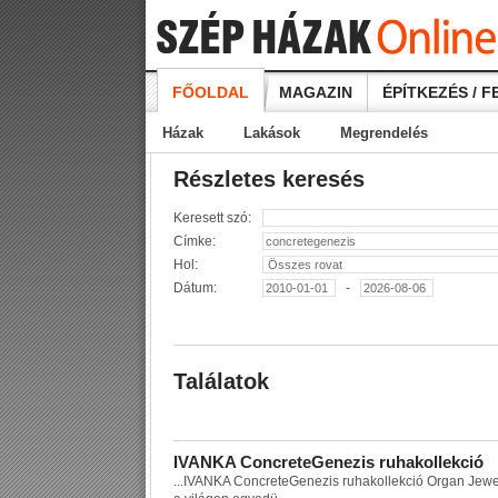
FŐOLDAL
MAGAZIN
ÉPÍTKEZÉS / F
Házak
Lakások
Megrendelés
Részletes keresés
Keresett szó:
Címke:
Hol:
Dátum:
-
Találatok
I
V
A
N
K
A
C
o
n
c
r
e
t
e
G
e
n
e
z
i
s
r
u
h
a
k
o
l
l
e
k
c
i
ó
...
I
V
A
N
K
A
C
o
n
c
r
e
t
e
G
e
n
e
z
i
s
r
u
h
a
k
o
l
l
e
k
c
i
ó
O
r
g
a
n
J
e
w