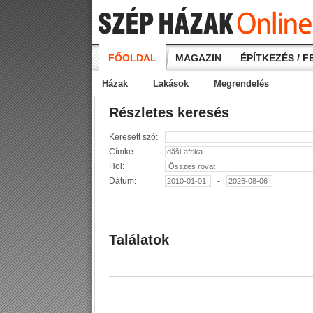
FŐOLDAL
MAGAZIN
ÉPÍTKEZÉS / F
Házak
Lakások
Megrendelés
Részletes keresés
Keresett szó:
Címke:
Hol:
Dátum:
-
Találatok