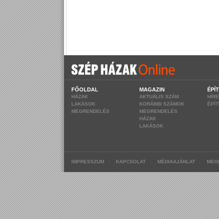
FŐOLDAL
MAGAZIN
ÉPÍ
HÁZAK
AKTUÁLIS SZÁM
HÍR
LAKÁSOK
KORÁBBI SZÁMOK
ÉPÍ
MEGRENDELÉS
MEGRENDELÉS
HÁZAK
LAKÁSOK
|
|
|
IMPRESSZUM
KAPCSOLAT
MÉDIAAJÁNLAT
MEG