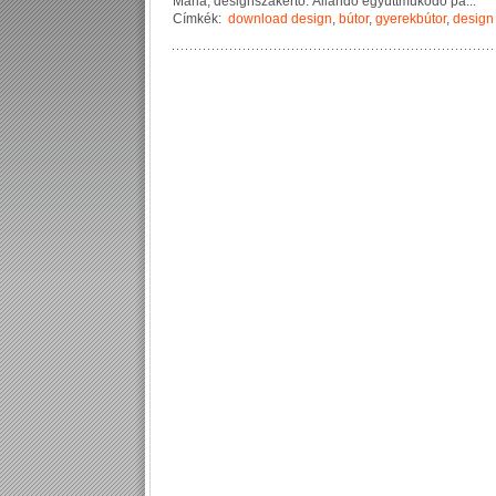
M
á
r
i
a
,
d
e
s
i
g
n
s
z
a
k
é
r
t
ő
.
Á
l
l
a
n
d
ó
e
g
y
ü
t
t
m
ű
k
ö
d
ő
p
a
...
Címkék:
download design
,
bútor
,
gyerekbútor
,
design