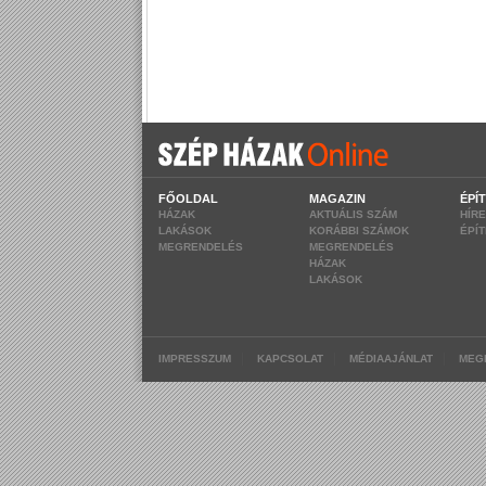
FŐOLDAL
MAGAZIN
ÉPÍ
HÁZAK
AKTUÁLIS SZÁM
HÍR
LAKÁSOK
KORÁBBI SZÁMOK
ÉPÍ
MEGRENDELÉS
MEGRENDELÉS
HÁZAK
LAKÁSOK
|
|
|
IMPRESSZUM
KAPCSOLAT
MÉDIAAJÁNLAT
MEG