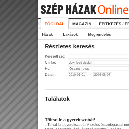
FŐOLDAL
MAGAZIN
ÉPÍTKEZÉS / F
Házak
Lakások
Megrendelés
Részletes keresés
Keresett szó:
Címke:
Hol:
Dátum:
-
Találatok
T
ö
l
t
s
d
l
e
a
g
y
e
r
e
k
s
z
o
b
á
t
!
...
T
ö
l
t
s
d
l
e
a
g
y
e
r
e
k
s
z
o
b
á
t
!
A
s
z
é
l
e
s
ö
s
s
z
e
f
o
g
á
s
s
a
l
m
e