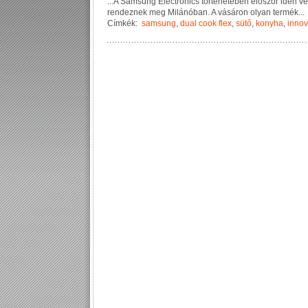
...
A
S
a
m
s
u
n
g
E
l
e
c
t
r
o
n
i
c
s
t
ö
r
t
é
n
e
t
é
b
e
n
e
l
ő
s
z
ö
r
i
d
é
n
v
e
r
e
n
d
e
z
n
e
k
m
e
g
M
i
l
á
n
ó
b
a
n
.
A
v
á
s
á
r
o
n
o
l
y
a
n
t
e
r
m
é
k
...
Címkék:
samsung
,
dual cook flex
,
sütő
,
konyha
,
innov