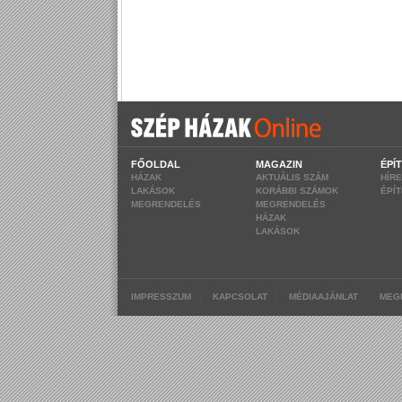
FŐOLDAL
MAGAZIN
ÉPÍ
HÁZAK
AKTUÁLIS SZÁM
HÍR
LAKÁSOK
KORÁBBI SZÁMOK
ÉPÍ
MEGRENDELÉS
MEGRENDELÉS
HÁZAK
LAKÁSOK
|
|
|
IMPRESSZUM
KAPCSOLAT
MÉDIAAJÁNLAT
MEG