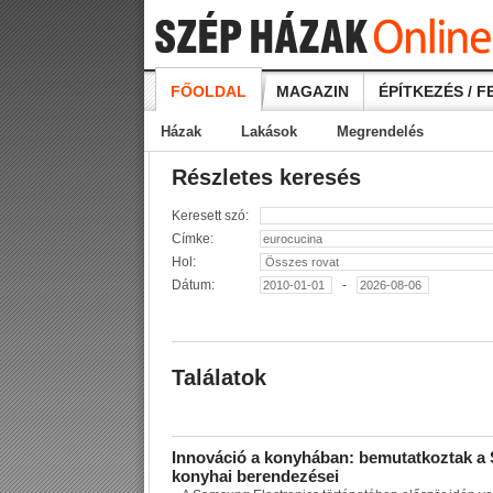
FŐOLDAL
MAGAZIN
ÉPÍTKEZÉS / F
Házak
Lakások
Megrendelés
Részletes keresés
Keresett szó:
Címke:
Hol:
Dátum:
-
Találatok
I
n
n
o
v
á
c
i
ó
a
k
o
n
y
h
á
b
a
n
:
b
e
m
u
t
a
t
k
o
z
t
a
k
a
k
o
n
y
h
a
i
b
e
r
e
n
d
e
z
é
s
e
i