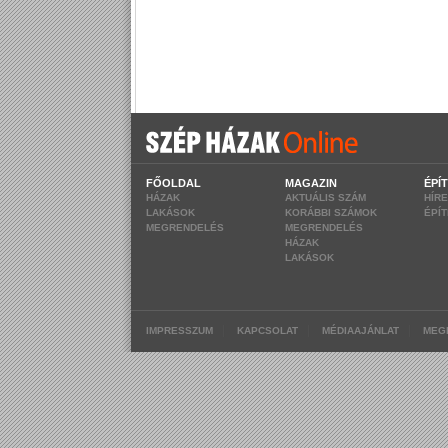
FŐOLDAL
MAGAZIN
ÉPÍ
HÁZAK
AKTUÁLIS SZÁM
HÍR
LAKÁSOK
KORÁBBI SZÁMOK
ÉPÍ
MEGRENDELÉS
MEGRENDELÉS
HÁZAK
LAKÁSOK
|
|
|
IMPRESSZUM
KAPCSOLAT
MÉDIAAJÁNLAT
MEG