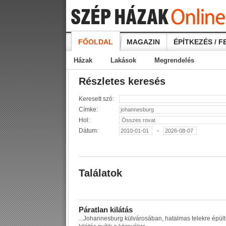
FŐOLDAL
MAGAZIN
ÉPÍTKEZÉS / F
Házak
Lakások
Megrendelés
Részletes keresés
Keresett szó:
Címke:
Hol:
Dátum:
-
Találatok
P
á
r
a
t
l
a
n
k
i
l
á
t
á
s
...
J
o
h
a
n
n
e
s
b
u
r
g
k
ü
l
v
á
r
o
s
á
b
a
n
,
h
a
t
a
l
m
a
s
t
e
l
e
k
r
e
é
p
ü
l
t