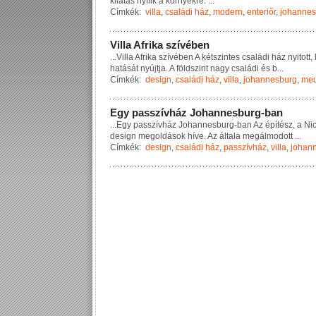
k
i
l
á
t
á
s
n
y
í
l
i
k
a
k
ö
r
n
y
é
k
r
e
.
...
Címkék:
villa
,
családi ház
,
modern
,
enteriőr
,
johannes
V
i
l
l
a
A
f
r
i
k
a
s
z
í
v
é
b
e
n
...
V
i
l
l
a
A
f
r
i
k
a
s
z
í
v
é
b
e
n
A
k
é
t
s
z
i
n
t
e
s
c
s
a
l
á
d
i
h
á
z
n
y
i
t
o
t
t
,
h
a
t
á
s
á
t
n
y
ú
j
t
j
a
.
A
f
ö
l
d
s
z
i
n
t
n
a
g
y
c
s
a
l
á
d
i
é
s
b
...
Címkék:
design
,
családi ház
,
villa
,
johannesburg
,
meu
E
g
y
p
a
s
s
z
í
v
h
á
z
J
o
h
a
n
n
e
s
b
u
r
g
-
b
a
n
...
E
g
y
p
a
s
s
z
í
v
h
á
z
J
o
h
a
n
n
e
s
b
u
r
g
-
b
a
n
A
z
é
p
í
t
é
s
z
,
a
N
i
d
e
s
i
g
n
m
e
g
o
l
d
á
s
o
k
h
í
v
e
.
A
z
á
l
t
a
l
a
m
e
g
á
l
m
o
d
o
t
t
...
Címkék:
design
,
családi ház
,
passzívház
,
villa
,
johan