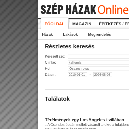
FŐOLDAL
MAGAZIN
ÉPÍTKEZÉS / F
Házak
Lakások
Megrendelés
Részletes keresés
Keresett szó:
Címke:
Hol:
Dátum:
-
Találatok
T
é
r
é
l
m
é
n
y
e
k
e
g
y
L
o
s
A
n
g
e
l
e
s
-
i
v
i
l
l
á
b
a
n
...
A
C
s
e
n
d
e
s
-
ó
c
e
á
n
m
e
l
l
e
t
t
v
á
s
á
r
o
l
t
t
e
l
e
k
r
e
a
t
u
l
a
j
d
o
n