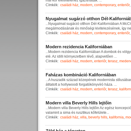
m
a
i
k
o
r
é
l
e
t
v
i
t
e
l
é
h
e
z
i
g
a
z
í
t
h
a
t
t
a
k
.
...
Címkék:
családi ház
,
modern
,
contemporary
,
enteriőr
N
y
u
g
a
l
m
a
t
s
u
g
á
r
z
ó
o
t
t
h
o
n
D
é
l
-
K
a
l
i
f
o
r
n
i
á
...
N
y
u
g
a
l
m
a
t
s
u
g
á
r
z
ó
o
t
t
h
o
n
D
é
l
-
K
a
l
i
f
o
r
n
i
á
b
a
n
A
M
c
C
l
m
e
g
á
l
m
o
d
á
s
á
n
a
k
é
s
m
i
n
ő
s
é
g
i
k
i
v
i
t
e
l
e
z
é
s
é
n
e
k
,
í
g
y
n
Címkék:
családi ház
,
modern
,
contemporary
,
enteriőr
M
o
d
e
r
n
r
e
z
i
d
e
n
c
i
a
K
a
l
i
f
o
r
n
i
á
b
a
n
...
M
o
d
e
r
n
r
e
z
i
d
e
n
c
i
a
K
a
l
i
f
o
r
n
i
á
b
a
n
A
d
o
m
b
o
k
é
s
v
ö
l
g
y
e
l
é
.
A
z
i
d
i
l
l
i
k
ö
r
n
y
e
z
e
t
b
e
n
l
é
v
ő
,
a
l
a
p
v
e
t
ő
e
n
...
Címkék:
családi ház
,
modern
,
enteriőr
,
terasz
,
meden
F
a
h
á
z
a
s
k
o
m
b
i
n
á
c
i
ó
K
a
l
i
f
o
r
n
i
á
b
a
n
...
A
h
u
s
z
a
d
i
k
s
z
á
z
a
d
k
ö
z
e
p
é
n
e
k
m
o
d
e
r
n
i
s
t
a
s
t
í
l
u
s
á
b
a
á
t
i
t
a
t
o
t
t
a
h
o
l
l
y
w
o
o
d
i
f
o
r
g
a
t
ó
k
ö
n
y
v
í
r
ó
h
á
z
a
.
...
Címkék:
családi ház
,
modern
,
enteriőr
,
terasz
,
kaliforn
M
o
d
e
r
n
v
i
l
l
a
B
e
v
e
r
l
y
H
i
l
l
s
l
e
j
t
ő
i
n
...
M
o
d
e
r
n
v
i
l
l
a
B
e
v
e
r
l
y
H
i
l
l
s
l
e
j
t
ő
i
n
A
z
e
g
é
s
z
k
o
n
c
e
p
c
i
v
a
l
a
m
i
n
t
a
s
i
m
a
é
s
r
u
s
z
t
i
k
u
s
k
ő
f
e
l
ü
l
e
t
e
...
Címkék:
családi ház
,
villa
,
beverly hills
,
kalifornia
,
mo
Z
ö
l
d
h
á
z
a
t
ó
p
a
r
t
o
n