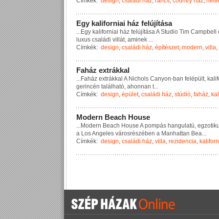
Címkék:
design
,
családi ház
,
rancs
,
country ház
,
hétv
E
g
y
k
a
l
i
f
o
r
n
i
a
i
h
á
z
f
e
l
ú
j
í
t
á
s
a
...
E
g
y
k
a
l
i
f
o
r
n
i
a
i
h
á
z
f
e
l
ú
j
í
t
á
s
a
A
S
t
u
d
i
o
T
i
m
C
a
m
p
b
e
l
l
l
u
x
u
s
c
s
a
l
á
d
i
v
i
l
l
á
t
,
a
m
i
n
e
k
...
Címkék:
design
,
családi ház
,
építészet
,
modern
,
villa
,
F
a
h
á
z
e
x
t
r
á
k
k
a
l
...
F
a
h
á
z
e
x
t
r
á
k
k
a
l
A
N
i
c
h
o
l
s
C
a
n
y
o
n
-
b
a
n
f
e
l
é
p
ü
l
t
,
k
a
l
i
f
g
e
r
i
n
c
é
n
t
a
l
á
l
h
a
t
ó
,
a
h
o
n
n
a
n
t
...
Címkék:
design
,
épület
,
családi ház
,
stúdió
,
faház
,
kal
M
o
d
e
r
n
B
e
a
c
h
H
o
u
s
e
...
M
o
d
e
r
n
B
e
a
c
h
H
o
u
s
e
A
p
o
m
p
á
s
h
a
n
g
u
l
a
t
ú
,
e
g
z
o
t
i
k
a
L
o
s
A
n
g
e
l
e
s
v
á
r
o
s
r
é
s
z
é
b
e
n
a
M
a
n
h
a
t
t
a
n
B
e
a
...
Címkék:
design
,
családi ház
,
villa
,
rezidencia
,
kaliforn