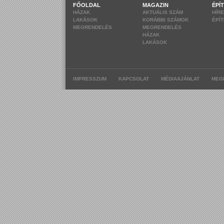
FŐOLDAL
MAGAZIN
ÉPÍ
HÁZAK
AKTUÁLIS SZÁM
HÍR
LAKÁSOK
KORÁBBI SZÁMOK
ÉPÍ
MEGRENDELÉS
MEGRENDELÉS
HÁZAK
LAKÁSOK
|
|
|
IMPRESSZUM
KAPCSOLAT
MÉDIAAJÁNLAT
MEG