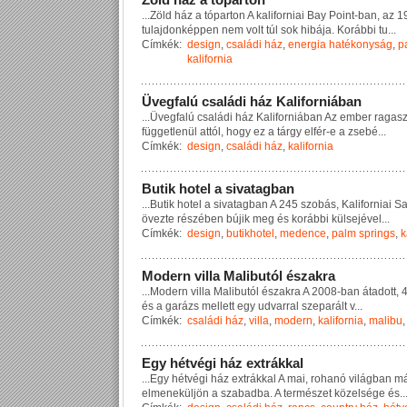
...
Z
ö
l
d
h
á
z
a
t
ó
p
a
r
t
o
n
A
k
a
l
i
f
o
r
n
i
a
i
B
a
y
P
o
i
n
t
-
b
a
n
,
a
z
1
t
u
l
a
j
d
o
n
k
é
p
p
e
n
n
e
m
v
o
l
t
t
ú
l
s
o
k
h
i
b
á
j
a
.
K
o
r
á
b
b
i
t
u
...
Címkék:
design
,
családi ház
,
energia hatékonyság
,
p
kalifornia
Ü
v
e
g
f
a
l
ú
c
s
a
l
á
d
i
h
á
z
K
a
l
i
f
o
r
n
i
á
b
a
n
...
Ü
v
e
g
f
a
l
ú
c
s
a
l
á
d
i
h
á
z
K
a
l
i
f
o
r
n
i
á
b
a
n
A
z
e
m
b
e
r
r
a
g
a
s
f
ü
g
g
e
t
l
e
n
ü
l
a
t
t
ó
l
,
h
o
g
y
e
z
a
t
á
r
g
y
e
l
f
é
r
-
e
a
z
s
e
b
é
...
Címkék:
design
,
családi ház
,
kalifornia
B
u
t
i
k
h
o
t
e
l
a
s
i
v
a
t
a
g
b
a
n
...
B
u
t
i
k
h
o
t
e
l
a
s
i
v
a
t
a
g
b
a
n
A
2
4
5
s
z
o
b
á
s
,
K
a
l
i
f
o
r
n
i
a
i
S
ö
v
e
z
t
e
r
é
s
z
é
b
e
n
b
ú
j
i
k
m
e
g
é
s
k
o
r
á
b
b
i
k
ü
l
s
e
j
é
v
e
l
...
Címkék:
design
,
butikhotel
,
medence
,
palm springs
,
k
M
o
d
e
r
n
v
i
l
l
a
M
a
l
i
b
u
t
ó
l
é
s
z
a
k
r
a
...
M
o
d
e
r
n
v
i
l
l
a
M
a
l
i
b
u
t
ó
l
é
s
z
a
k
r
a
A
2
0
0
8
-
b
a
n
á
t
a
d
o
t
t
,
é
s
a
g
a
r
á
z
s
m
e
l
l
e
t
t
e
g
y
u
d
v
a
r
r
a
l
s
z
e
p
a
r
á
l
t
v
...
Címkék:
családi ház
,
villa
,
modern
,
kalifornia
,
malibu
E
g
y
h
é
t
v
é
g
i
h
á
z
e
x
t
r
á
k
k
a
l
...
E
g
y
h
é
t
v
é
g
i
h
á
z
e
x
t
r
á
k
k
a
l
A
m
a
i
,
r
o
h
a
n
ó
v
i
l
á
g
b
a
n
m
e
l
m
e
n
e
k
ü
l
j
ö
n
a
s
z
a
b
a
d
b
a
.
A
t
e
r
m
é
s
z
e
t
k
ö
z
e
l
s
é
g
e
é
s
..