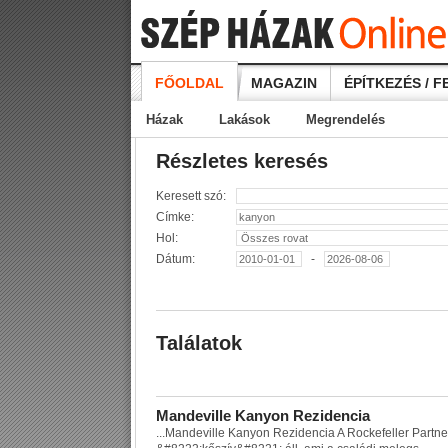
FŐOLDAL
MAGAZIN
ÉPÍTKEZÉS / F
Házak
Lakások
Megrendelés
Részletes keresés
Keresett szó:
Címke:
Hol:
Dátum:
-
Találatok
M
a
n
d
e
v
i
l
l
e
K
a
n
y
o
n
R
e
z
i
d
e
n
c
i
a
...
M
a
n
d
e
v
i
l
l
e
K
a
n
y
o
n
R
e
z
i
d
e
n
c
i
a
A
R
o
c
k
e
f
e
l
l
e
r
P
a
r
t
n
e