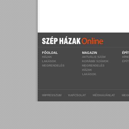
FŐOLDAL
MAGAZIN
ÉPÍ
HÁZAK
AKTUÁLIS SZÁM
HÍR
LAKÁSOK
KORÁBBI SZÁMOK
ÉPÍ
MEGRENDELÉS
MEGRENDELÉS
HÁZAK
LAKÁSOK
|
|
|
IMPRESSZUM
KAPCSOLAT
MÉDIAAJÁNLAT
MEG