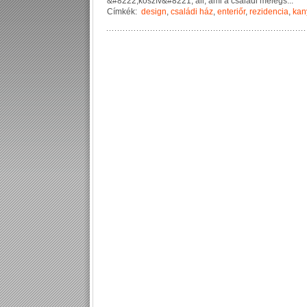
&
#
8
2
2
2
;
k
ő
s
z
í
v
&
#
8
2
2
1
;
á
l
l
,
a
m
i
a
c
s
a
l
á
d
i
m
e
l
e
g
s
...
Címkék:
design
,
családi ház
,
enteriőr
,
rezidencia
,
kan