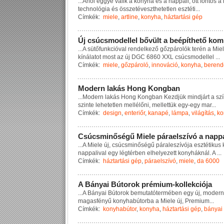
...
A
h
o
l
e
g
g
y
é
v
á
l
i
k
a
k
o
n
y
h
a
é
s
a
n
a
p
p
a
l
i
,
o
t
t
f
o
n
t
o
s
a
t
e
c
h
n
o
l
ó
g
i
a
é
s
ö
s
s
z
e
t
é
v
e
s
z
t
h
e
t
e
t
l
e
n
e
s
z
t
é
t
i
...
Címkék:
miele
,
artline
,
konyha
,
háztartási gép
Ú
j
c
s
ú
c
s
m
o
d
e
l
l
e
l
b
ő
v
ü
l
t
a
b
e
é
p
í
t
h
e
t
ő
k
o
m
...
A
s
ü
t
ő
f
u
n
k
c
i
ó
v
a
l
r
e
n
d
e
l
k
e
z
ő
g
ő
z
p
á
r
o
l
ó
k
t
e
r
é
n
a
M
i
e
l
k
í
n
á
l
a
t
o
t
m
o
s
t
a
z
ú
j
D
G
C
6
8
6
0
X
X
L
c
s
ú
c
s
m
o
d
e
l
l
e
l
...
Címkék:
miele
,
gőzpároló
,
innováció
,
konyha
,
berend
M
o
d
e
r
n
l
a
k
á
s
H
o
n
g
K
o
n
g
b
a
n
...
M
o
d
e
r
n
l
a
k
á
s
H
o
n
g
K
o
n
g
b
a
n
K
e
z
d
j
ü
k
m
i
n
d
j
á
r
t
a
s
z
í
s
z
i
n
t
e
l
e
h
e
t
e
t
l
e
n
m
e
l
l
é
l
ő
n
i
,
m
e
l
l
e
t
t
ü
k
e
g
y
-
e
g
y
m
a
r
...
Címkék:
design
,
enteriőr
,
kanapé
,
lámpa
,
világítás
,
ko
C
s
ú
c
s
m
i
n
ő
s
é
g
ű
M
i
e
l
e
p
á
r
a
e
l
s
z
í
v
ó
a
n
a
p
p
...
A
M
i
e
l
e
ú
j
,
c
s
ú
c
s
m
i
n
ő
s
é
g
ű
p
á
r
a
l
e
s
z
í
v
ó
j
a
e
s
z
t
é
t
i
k
u
s
n
a
p
p
a
l
i
v
a
l
e
g
y
l
é
g
t
é
r
b
e
n
e
l
h
e
l
y
e
z
e
t
t
k
o
n
y
h
á
k
n
á
l
.
A
...
Címkék:
háztartási gép
,
páraelszívó
,
miele
,
da 6000
A
B
á
n
y
a
i
B
ú
t
o
r
o
k
p
r
é
m
i
u
m
-
k
o
l
l
e
k
c
i
ó
j
a
...
A
B
á
n
y
a
i
B
ú
t
o
r
o
k
b
e
m
u
t
a
t
ó
t
e
r
m
é
b
e
n
e
g
y
ú
j
,
m
o
d
e
r
n
m
a
g
a
s
f
é
n
y
ű
k
o
n
y
h
a
b
ú
t
o
r
b
a
a
M
i
e
l
e
ú
j
,
P
r
e
m
i
u
m
...
Címkék:
konyhabútor
,
konyha
,
háztartási gép
,
bányai