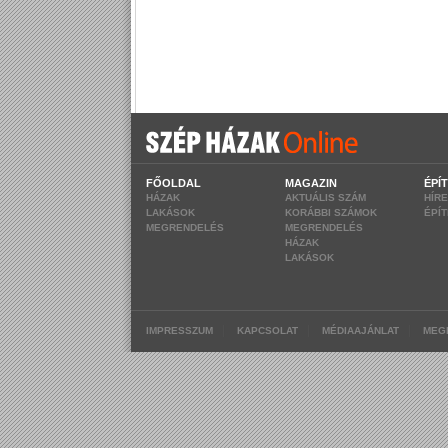
FŐOLDAL
MAGAZIN
ÉPÍ
HÁZAK
AKTUÁLIS SZÁM
HÍR
LAKÁSOK
KORÁBBI SZÁMOK
ÉPÍ
MEGRENDELÉS
MEGRENDELÉS
HÁZAK
LAKÁSOK
|
|
|
IMPRESSZUM
KAPCSOLAT
MÉDIAAJÁNLAT
MEG