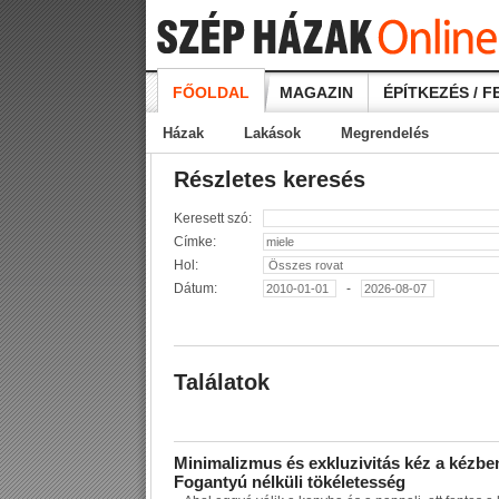
FŐOLDAL
MAGAZIN
ÉPÍTKEZÉS / F
Házak
Lakások
Megrendelés
Részletes keresés
Keresett szó:
Címke:
Hol:
Dátum:
-
Találatok
M
i
n
i
m
a
l
i
z
m
u
s
é
s
e
x
k
l
u
z
i
v
i
t
á
s
k
é
z
a
k
é
z
b
e
F
o
g
a
n
t
y
ú
n
é
l
k
ü
l
i
t
ö
k
é
l
e
t
e
s
s
é
g