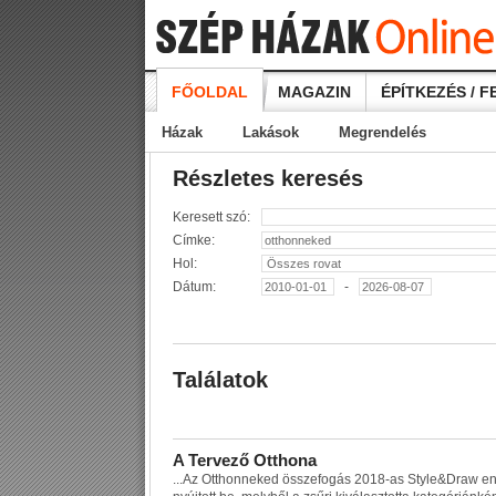
FŐOLDAL
MAGAZIN
ÉPÍTKEZÉS / F
Házak
Lakások
Megrendelés
Részletes keresés
Keresett szó:
Címke:
Hol:
Dátum:
-
Találatok
A
T
e
r
v
e
z
ő
O
t
t
h
o
n
a
...
A
z
O
t
t
h
o
n
n
e
k
e
d
ö
s
s
z
e
f
o
g
á
s
2
0
1
8
-
a
s
S
t
y
l
e
&
D
r
a
w
e