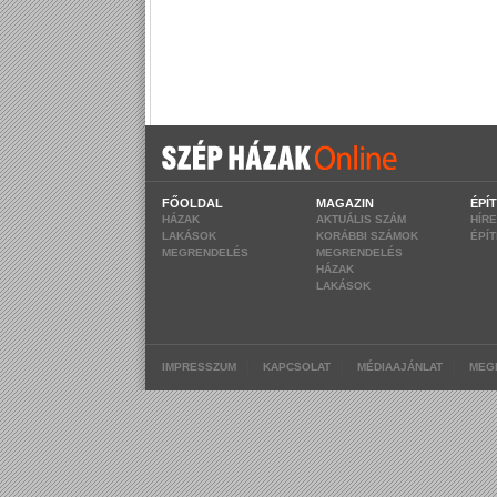
FŐOLDAL
MAGAZIN
ÉPÍ
HÁZAK
AKTUÁLIS SZÁM
HÍR
LAKÁSOK
KORÁBBI SZÁMOK
ÉPÍ
MEGRENDELÉS
MEGRENDELÉS
HÁZAK
LAKÁSOK
|
|
|
IMPRESSZUM
KAPCSOLAT
MÉDIAAJÁNLAT
MEG