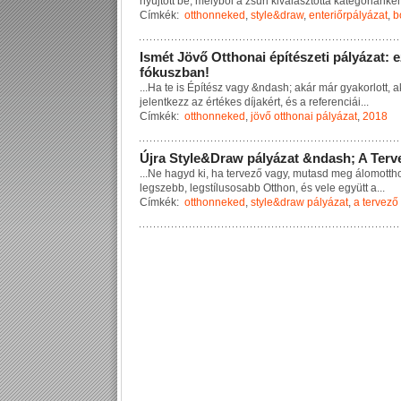
n
y
ú
j
t
o
t
t
b
e
,
m
e
l
y
b
ő
l
a
z
s
ű
r
i
k
i
v
á
l
a
s
z
t
o
t
t
a
k
a
t
e
g
ó
r
i
á
n
k
é
Címkék:
otthonneked
,
style&draw
,
enteriőrpályázat
,
b
I
s
m
é
t
J
ö
v
ő
O
t
t
h
o
n
a
i
é
p
í
t
é
s
z
e
t
i
p
á
l
y
á
z
a
t
:
e
f
ó
k
u
s
z
b
a
n
!
...
H
a
t
e
i
s
É
p
í
t
é
s
z
v
a
g
y
&
n
d
a
s
h
;
a
k
á
r
m
á
r
g
y
a
k
o
r
l
o
t
t
,
a
j
e
l
e
n
t
k
e
z
z
a
z
é
r
t
é
k
e
s
d
í
j
a
k
é
r
t
,
é
s
a
r
e
f
e
r
e
n
c
i
á
i
...
Címkék:
otthonneked
,
jövő otthonai pályázat
,
2018
Ú
j
r
a
S
t
y
l
e
&
D
r
a
w
p
á
l
y
á
z
a
t
&
n
d
a
s
h
;
A
T
e
r
v
...
N
e
h
a
g
y
d
k
i
,
h
a
t
e
r
v
e
z
ő
v
a
g
y
,
m
u
t
a
s
d
m
e
g
á
l
o
m
o
t
t
h
l
e
g
s
z
e
b
b
,
l
e
g
s
t
í
l
u
s
o
s
a
b
b
O
t
t
h
o
n
,
é
s
v
e
l
e
e
g
y
ü
t
t
a
...
Címkék:
otthonneked
,
style&draw pályázat
,
a tervező