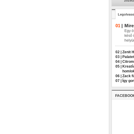
2025/2
Legolvaso
01
|
Mire
Egy öt
késő 
helyü
02 |
Zenit 
03 |
Palatet
04 |
Citrom
05 |
Kreatí
homlo
06 |
Zack f
07 |
Így go
FACEBOO