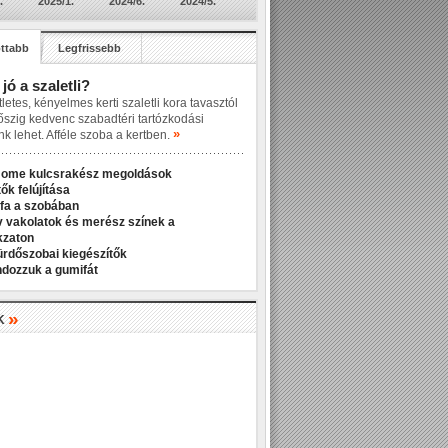
.
2025/1.
2024/6.
2024/5.
ttabb
Legfrissebb
 jó a szaletli?
letes, kényelmes kerti szaletli kora tavasztól
őszig kedvenc szabadtéri tartózkodási
»
nk lehet. Afféle szoba a kertben.
Home kulcsrakész megoldások
ők felújítása
fa a szobában
v vakolatok és merész színek a
kzaton
ürdőszobai kiegészítők
ndozzuk a gumifát
»
K