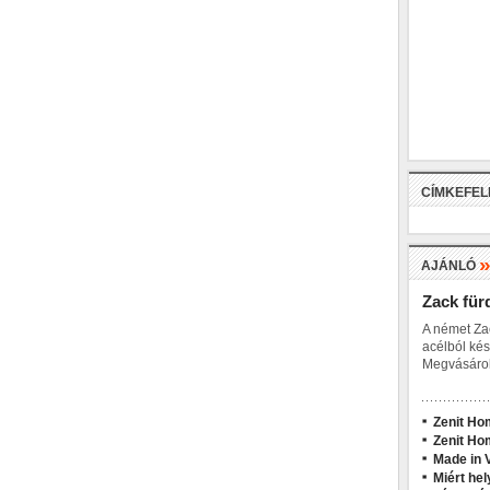
CÍMKEFE
AJÁNLÓ
Zack für
A német Za
acélból kés
Megvásárol
Zenit Ho
Zenit Ho
Made in V
Miért hel