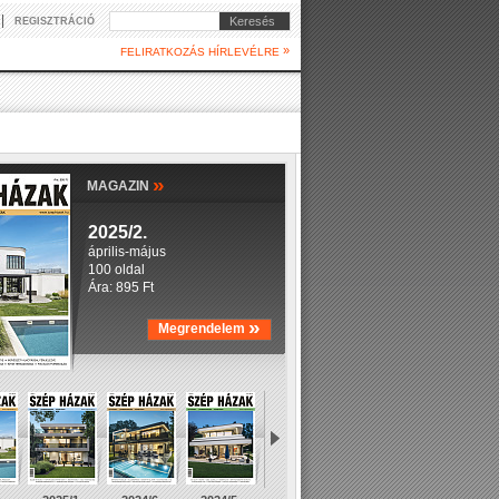
|
Keresés
REGISZTRÁCIÓ
»
FELIRATKOZÁS HÍRLEVÉLRE
»
MAGAZIN
2025/2.
április-május
100 oldal
Ára: 895 Ft
»
Megrendelem