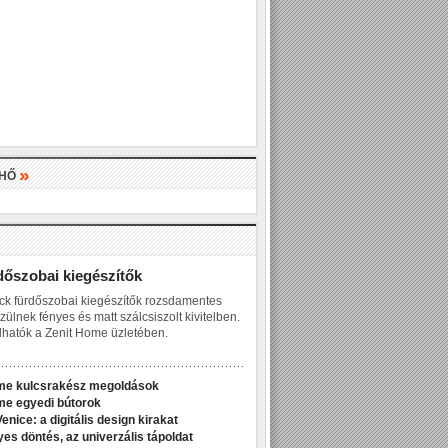
»
LHŐ
»
dőszobai kiegészítők
ck fürdőszobai kiegészítők rozsdamentes
zülnek fényes és matt szálcsiszolt kivitelben.
hatók a Zenit Home üzletében.
me kulcsrakész megoldások
me egyedi bútorok
enice: a digitális design kirakat
yes döntés, az univerzális tápoldat