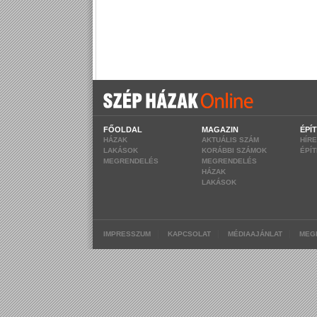
FŐOLDAL
MAGAZIN
ÉPÍ
HÁZAK
AKTUÁLIS SZÁM
HÍR
LAKÁSOK
KORÁBBI SZÁMOK
ÉPÍ
MEGRENDELÉS
MEGRENDELÉS
HÁZAK
LAKÁSOK
|
|
|
IMPRESSZUM
KAPCSOLAT
MÉDIAAJÁNLAT
MEG