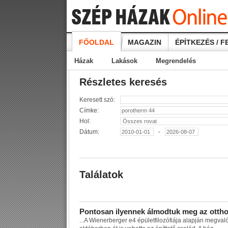
FŐOLDAL
MAGAZIN
ÉPÍTKEZÉS / F
Házak
Lakások
Megrendelés
Részletes keresés
Keresett szó:
Címke:
Hol:
Dátum:
-
Találatok
P
o
n
t
o
s
a
n
i
l
y
e
n
n
e
k
á
l
m
o
d
t
u
k
m
e
g
a
z
o
t
t
h
...
A
W
i
e
n
e
r
b
e
r
g
e
r
e
4
é
p
ü
l
e
t
f
i
l
o
z
ó
f
i
á
j
a
a
l
a
p
j
á
n
m
e
g
v
a
l