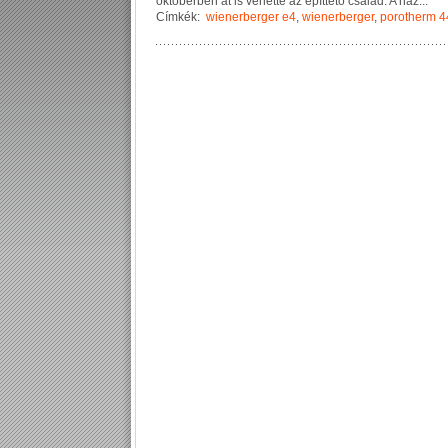
o
k
t
ó
b
e
r
b
e
n
á
t
i
s
v
e
h
e
t
t
e
a
z
é
p
í
t
t
e
t
ő
c
s
a
l
á
d
.
A
h
á
z
...
Címkék:
wienerberger e4
,
wienerberger
,
porotherm 4