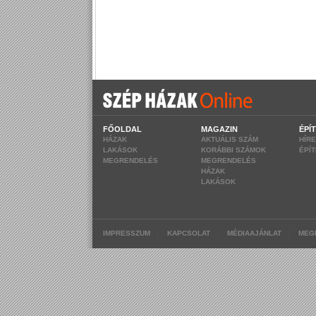
FŐOLDAL
MAGAZIN
ÉPÍ
HÁZAK
AKTUÁLIS SZÁM
HÍR
LAKÁSOK
KORÁBBI SZÁMOK
ÉPÍ
MEGRENDELÉS
MEGRENDELÉS
HÁZAK
LAKÁSOK
|
|
|
IMPRESSZUM
KAPCSOLAT
MÉDIAAJÁNLAT
MEG