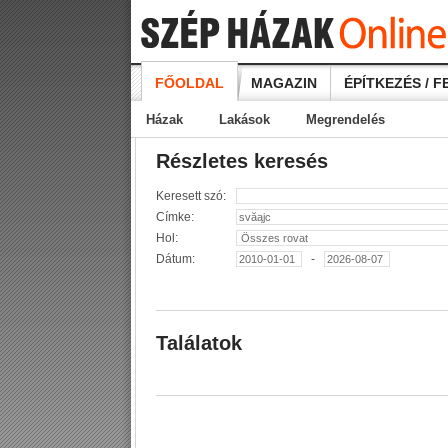
FŐOLDAL
MAGAZIN
ÉPÍTKEZÉS / F
Házak
Lakások
Megrendelés
Részletes keresés
Keresett szó:
Címke:
Hol:
Dátum:
-
Találatok