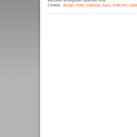
B
e
l
i
z
e
a
n
t
é
r
s
é
g
é
b
e
n
t
a
l
á
l
h
a
t
ó
h
o
t
e
...
Címkék:
design
,
hotel
,
szálloda
,
luxus
,
turtle inn
,
copp