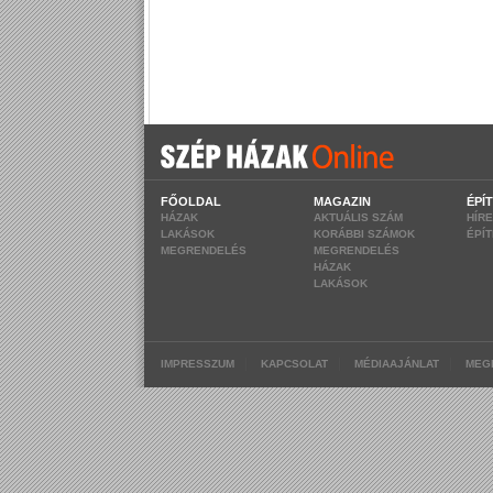
FŐOLDAL
MAGAZIN
ÉPÍ
HÁZAK
AKTUÁLIS SZÁM
HÍR
LAKÁSOK
KORÁBBI SZÁMOK
ÉPÍ
MEGRENDELÉS
MEGRENDELÉS
HÁZAK
LAKÁSOK
|
|
|
IMPRESSZUM
KAPCSOLAT
MÉDIAAJÁNLAT
MEG