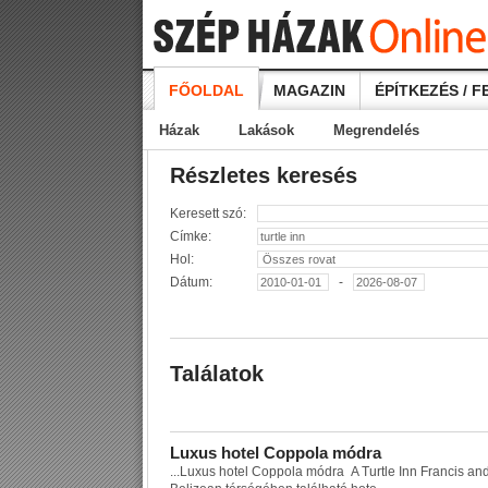
FŐOLDAL
MAGAZIN
ÉPÍTKEZÉS / F
Házak
Lakások
Megrendelés
Részletes keresés
Keresett szó:
Címke:
Hol:
Dátum:
-
Találatok
L
u
x
u
s
h
o
t
e
l
C
o
p
p
o
l
a
m
ó
d
r
a
...
L
u
x
u
s
h
o
t
e
l
C
o
p
p
o
l
a
m
ó
d
r
a
A
T
u
r
t
l
e
I
n
n
F
r
a
n
c
i
s
a
n