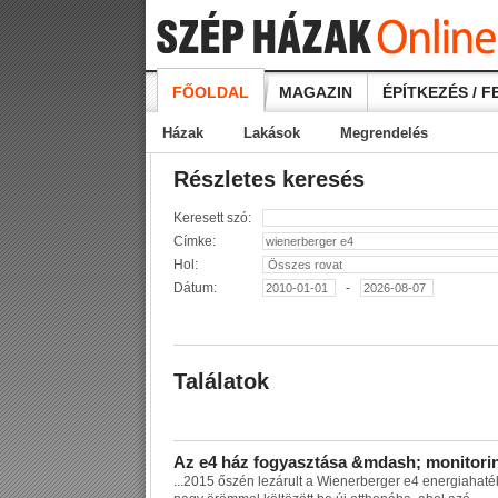
FŐOLDAL
MAGAZIN
ÉPÍTKEZÉS / F
Házak
Lakások
Megrendelés
Részletes keresés
Keresett szó:
Címke:
Hol:
Dátum:
-
Találatok
A
z
e
4
h
á
z
f
o
g
y
a
s
z
t
á
s
a
&
m
d
a
s
h
;
m
o
n
i
t
o
r
i
...
2
0
1
5
ő
s
z
é
n
l
e
z
á
r
u
l
t
a
W
i
e
n
e
r
b
e
r
g
e
r
e
4
e
n
e
r
g
i
a
h
a
t
é