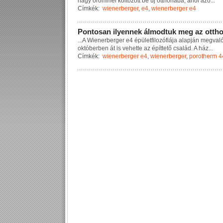
n
a
g
y
ö
r
ö
m
m
e
l
k
ö
l
t
ö
z
ö
t
t
b
e
ú
j
o
t
t
h
o
n
á
b
a
,
a
h
o
l
a
z
ó
...
Címkék:
wienerberger
,
e4
,
wienerberger e4
P
o
n
t
o
s
a
n
i
l
y
e
n
n
e
k
á
l
m
o
d
t
u
k
m
e
g
a
z
o
t
t
h
...
A
W
i
e
n
e
r
b
e
r
g
e
r
e
4
é
p
ü
l
e
t
f
i
l
o
z
ó
f
i
á
j
a
a
l
a
p
j
á
n
m
e
g
v
a
l
o
k
t
ó
b
e
r
b
e
n
á
t
i
s
v
e
h
e
t
t
e
a
z
é
p
í
t
t
e
t
ő
c
s
a
l
á
d
.
A
h
á
z
...
Címkék:
wienerberger e4
,
wienerberger
,
porotherm 4