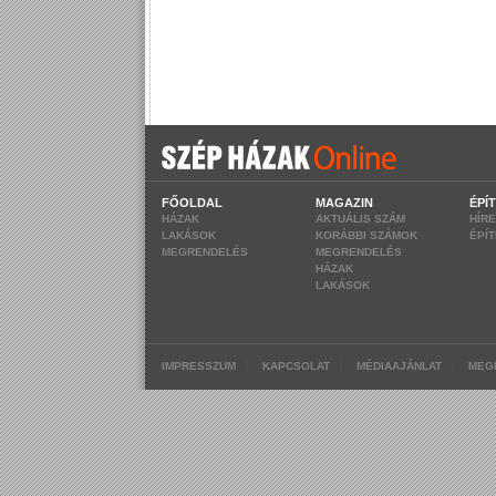
FŐOLDAL
MAGAZIN
ÉPÍ
HÁZAK
AKTUÁLIS SZÁM
HÍR
LAKÁSOK
KORÁBBI SZÁMOK
ÉPÍ
MEGRENDELÉS
MEGRENDELÉS
HÁZAK
LAKÁSOK
|
|
|
IMPRESSZUM
KAPCSOLAT
MÉDIAAJÁNLAT
MEG