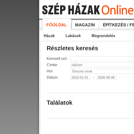
FŐOLDAL
MAGAZIN
ÉPÍTKEZÉS / F
Házak
Lakások
Megrendelés
Részletes keresés
Keresett szó:
Címke:
Hol:
Dátum:
-
Találatok