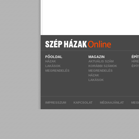
FŐOLDAL
MAGAZIN
ÉPÍ
HÁZAK
AKTUÁLIS SZÁM
HÍR
LAKÁSOK
KORÁBBI SZÁMOK
ÉPÍ
MEGRENDELÉS
MEGRENDELÉS
HÁZAK
LAKÁSOK
|
|
|
IMPRESSZUM
KAPCSOLAT
MÉDIAAJÁNLAT
MEG