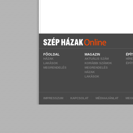
FŐOLDAL
MAGAZIN
ÉPÍ
HÁZAK
AKTUÁLIS SZÁM
HÍR
LAKÁSOK
KORÁBBI SZÁMOK
ÉPÍ
MEGRENDELÉS
MEGRENDELÉS
HÁZAK
LAKÁSOK
|
|
|
IMPRESSZUM
KAPCSOLAT
MÉDIAAJÁNLAT
MEG