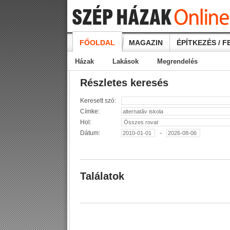
FŐOLDAL
MAGAZIN
ÉPÍTKEZÉS / F
Házak
Lakások
Megrendelés
Részletes keresés
Keresett szó:
Címke:
Hol:
Dátum:
-
Találatok