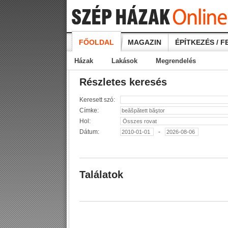
FŐOLDAL
MAGAZIN
ÉPÍTKEZÉS / F
Házak
Lakások
Megrendelés
Részletes keresés
Keresett szó:
Címke:
Hol:
Dátum:
-
Találatok