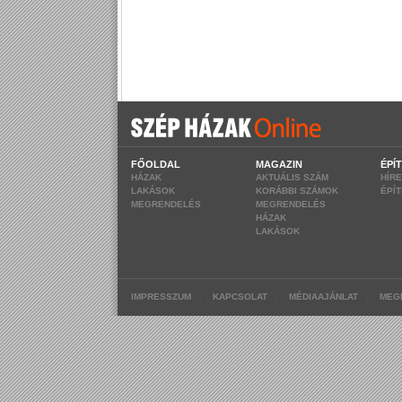
FŐOLDAL
MAGAZIN
ÉPÍ
HÁZAK
AKTUÁLIS SZÁM
HÍR
LAKÁSOK
KORÁBBI SZÁMOK
ÉPÍ
MEGRENDELÉS
MEGRENDELÉS
HÁZAK
LAKÁSOK
|
|
|
IMPRESSZUM
KAPCSOLAT
MÉDIAAJÁNLAT
MEG