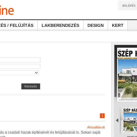
BELÉPÉS
ÉS / FELÚJÍTÁS
LAKBERENDEZÉS
DESIGN
KERT
Keresés
1
Aktualitások
á
s
a
c
s
a
l
á
d
i
h
á
z
a
k
é
p
í
t
é
s
é
n
é
l
é
s
f
e
l
ú
j
í
t
á
s
á
n
á
l
i
s
.
S
o
k
a
n
s
a
j
á
t