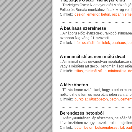
...
T
i
s
z
t
e
l
g
é
s
O
s
c
a
r
N
i
e
m
e
y
e
r
e
l
ő
t
t
A
h
á
z
b
ó
l
j
ó
F
e
l
i
p
e
é
s
R
e
n
a
t
a
m
u
n
k
á
h
o
z
l
á
t
t
a
k
.
A
r
é
g
v
o
l
t
Címkék:
design
,
enteriőr
,
beton
,
oscar nieme
A
b
a
u
h
a
u
s
s
z
e
r
e
l
m
e
s
e
...
A
h
á
b
o
r
ú
e
l
ő
t
t
i
é
v
t
i
z
e
d
e
k
u
r
a
l
k
o
d
ó
s
t
í
l
u
s
á
b
a
a
z
o
n
b
a
n
í
z
i
g
-
v
é
r
i
g
2
1
.
s
z
á
z
a
d
i
.
...
Címkék:
ház
,
családi ház
,
telek
,
bauhaus
,
be
A
m
i
n
i
m
á
l
s
t
í
l
u
s
n
e
m
m
ú
l
ó
d
i
v
a
t
...
A
m
i
n
i
m
á
l
s
t
í
l
u
s
u
g
y
a
n
o
l
y
a
n
m
e
g
h
a
t
á
r
o
z
ó
s
v
a
g
y
a
k
é
s
ő
b
b
i
a
r
t
d
e
c
o
.
R
e
n
d
m
á
n
i
á
s
o
k
e
l
ő
n
Címkék:
stílus
,
minimál stílus
,
minimalista
,
de
A
l
á
t
s
z
ó
b
e
t
o
n
...
T
ú
l
z
á
s
l
e
n
n
e
a
z
t
á
l
l
í
t
a
n
i
,
h
o
g
y
a
b
e
t
o
n
m
a
n
n
é
l
k
ü
l
ö
z
h
e
t
e
t
l
e
n
,
é
s
m
é
g
o
t
t
i
s
j
e
l
e
n
v
a
n
,
a
h
o
Címkék:
burkolat
,
látszóbeton
,
beton
,
cemen
B
e
r
e
n
d
e
z
é
s
b
e
t
o
n
b
ó
l
...
A
t
á
r
g
y
k
u
l
t
ú
r
á
b
a
n
,
é
p
í
t
é
s
z
e
t
b
e
n
,
b
e
l
s
ő
é
p
í
t
é
k
ö
v
e
t
k
e
z
t
é
b
e
n
a
z
e
g
y
e
s
s
z
e
k
t
o
r
o
k
n
e
m
j
e
l
l
e
Címkék:
bútor
,
beton
,
belsőépítészet
,
fal
,
pad