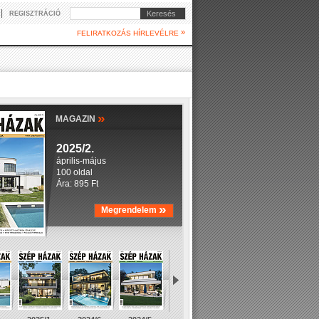
|
Keresés
REGISZTRÁCIÓ
»
FELIRATKOZÁS HÍRLEVÉLRE
»
MAGAZIN
2025/2.
április-május
100 oldal
Ára: 895 Ft
»
Megrendelem