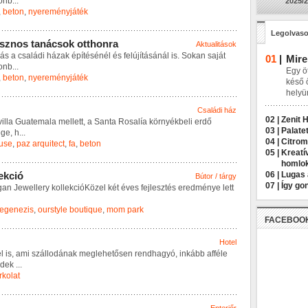
o
n
b
...
2025/2
,
beton
,
nyereményjáték
Legolvaso
s
z
n
o
s
t
a
n
á
c
s
o
k
o
t
t
h
o
n
r
a
Aktualitások
á
s
a
c
s
a
l
á
d
i
h
á
z
a
k
é
p
í
t
é
s
é
n
é
l
é
s
f
e
l
ú
j
í
t
á
s
á
n
á
l
i
s
.
S
o
k
a
n
s
a
j
á
t
01
|
Mire
o
n
b
...
Egy öt
,
beton
,
nyereményjáték
késő 
helyü
Családi ház
02 |
Zenit 
v
i
l
l
a
G
u
a
t
e
m
a
l
a
m
e
l
l
e
t
t
,
a
S
a
n
t
a
R
o
s
a
l
í
a
k
ö
r
n
y
é
k
b
e
l
i
e
r
d
ő
03 |
Palatet
é
g
e
,
h
...
04 |
Citrom
ouse
,
paz arquitect
,
fa
,
beton
05 |
Kreatí
homlo
e
k
c
i
ó
06 |
Lugas 
Bútor / tárgy
07 |
Így go
g
a
n
J
e
w
e
l
l
e
r
y
k
o
l
l
e
k
c
i
ó
K
ö
z
e
l
k
é
t
é
v
e
s
f
e
j
l
e
s
z
t
é
s
e
r
e
d
m
é
n
y
e
l
e
t
t
tegenezis
,
ourstyle boutique
,
mom park
FACEBOO
Hotel
e
l
i
s
,
a
m
i
s
z
á
l
l
o
d
á
n
a
k
m
e
g
l
e
h
e
t
ő
s
e
n
r
e
n
d
h
a
g
y
ó
,
i
n
k
á
b
b
a
f
f
é
l
e
d
e
k
...
rkolat