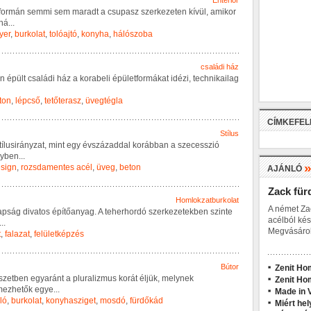
Enteriőr
f
o
r
m
á
n
s
e
m
m
i
s
e
m
m
a
r
a
d
t
a
c
s
u
p
a
s
z
s
z
e
r
k
e
z
e
t
e
n
k
í
v
ü
l
,
a
m
i
k
o
r
h
á
...
yer
,
burkolat
,
tolóajtó
,
konyha
,
hálószoba
családi ház
n
é
p
ü
l
t
c
s
a
l
á
d
i
h
á
z
a
k
o
r
a
b
e
l
i
é
p
ü
l
e
t
f
o
r
m
á
k
a
t
i
d
é
z
i
,
t
e
c
h
n
i
k
a
i
l
a
g
ton
,
lépcső
,
tetőterasz
,
üvegtégla
CÍMKEFE
Stílus
t
í
l
u
s
i
r
á
n
y
z
a
t
,
m
i
n
t
e
g
y
é
v
s
z
á
z
a
d
d
a
l
k
o
r
á
b
b
a
n
a
s
z
e
c
e
s
s
z
i
ó
y
b
e
n
...
sign
,
rozsdamentes acél
,
üveg
,
beton
AJÁNLÓ
Zack für
Homlokzatburkolat
A német Za
a
p
s
á
g
d
i
v
a
t
o
s
é
p
í
t
ő
a
n
y
a
g
.
A
t
e
h
e
r
h
o
r
d
ó
s
z
e
r
k
e
z
e
t
e
k
b
e
n
s
z
i
n
t
e
acélból kés
...
Megvásárol
t
,
falazat
,
felületképzés
Bútor
Zenit Ho
s
z
e
t
b
e
n
e
g
y
a
r
á
n
t
a
p
l
u
r
a
l
i
z
m
u
s
k
o
r
á
t
é
l
j
ü
k
,
m
e
l
y
n
e
k
Zenit Ho
m
e
z
h
e
t
ő
k
e
g
y
e
...
Made in V
ló
,
burkolat
,
konyhasziget
,
mosdó
,
fürdőkád
Miért hel