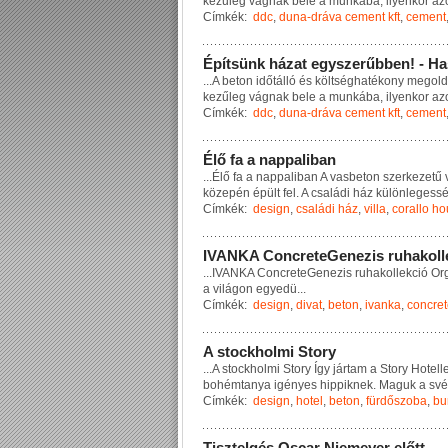
k
e
z
ű
l
e
g
v
á
g
n
a
k
b
e
l
e
a
m
u
n
k
á
b
a
,
i
l
y
e
n
k
o
r
a
z
Címkék:
ddc
,
duna-dráva cement kft
,
cement
É
p
í
t
s
ü
n
k
h
á
z
a
t
e
g
y
s
z
e
r
ű
b
b
e
n
!
-
H
a
...
A
b
e
t
o
n
i
d
ő
t
á
l
l
ó
é
s
k
ö
l
t
s
é
g
h
a
t
é
k
o
n
y
m
e
g
o
l
d
k
e
z
ű
l
e
g
v
á
g
n
a
k
b
e
l
e
a
m
u
n
k
á
b
a
,
i
l
y
e
n
k
o
r
a
z
Címkék:
ddc
,
duna-dráva cement kft
,
cement
É
l
ő
f
a
a
n
a
p
p
a
l
i
b
a
n
...
É
l
ő
f
a
a
n
a
p
p
a
l
i
b
a
n
A
v
a
s
b
e
t
o
n
s
z
e
r
k
e
z
e
t
ű
k
ö
z
e
p
é
n
é
p
ü
l
t
f
e
l
.
A
c
s
a
l
á
d
i
h
á
z
k
ü
l
ö
n
l
e
g
e
s
s
Címkék:
design
,
családi ház
,
villa
,
corallo h
I
V
A
N
K
A
C
o
n
c
r
e
t
e
G
e
n
e
z
i
s
r
u
h
a
k
o
l
l
...
I
V
A
N
K
A
C
o
n
c
r
e
t
e
G
e
n
e
z
i
s
r
u
h
a
k
o
l
l
e
k
c
i
ó
O
r
a
v
i
l
á
g
o
n
e
g
y
e
d
ü
...
Címkék:
design
,
divat
,
beton
,
ivanka
,
concre
A
s
t
o
c
k
h
o
l
m
i
S
t
o
r
y
...
A
s
t
o
c
k
h
o
l
m
i
S
t
o
r
y
Í
g
y
j
á
r
t
a
m
a
S
t
o
r
y
H
o
t
e
l
l
b
o
h
é
m
t
a
n
y
a
i
g
é
n
y
e
s
h
i
p
p
i
k
n
e
k
.
M
a
g
u
k
a
s
v
é
Címkék:
design
,
hotel
,
beton
,
fürdőszoba
,
bu
T
i
s
z
t
e
l
g
é
s
O
s
c
a
r
N
i
e
m
e
y
e
r
e
l
ő
t
t