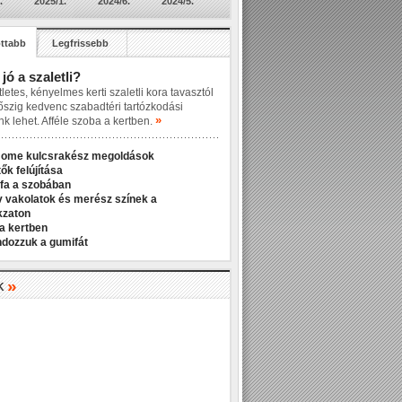
.
2025/1.
2024/6.
2024/5.
ttabb
Legfrissebb
 jó a szaletli?
letes, kényelmes kerti szaletli kora tavasztól
őszig kedvenc szabadtéri tartózkodási
»
nk lehet. Afféle szoba a kertben.
Home kulcsrakész megoldások
ők felújítása
fa a szobában
v vakolatok és merész színek a
kzaton
a kertben
ndozzuk a gumifát
»
K