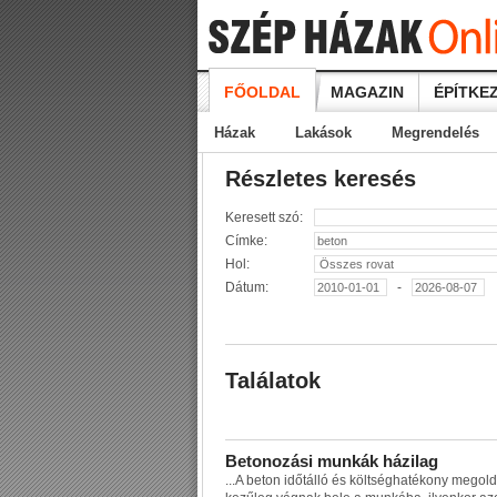
FŐOLDAL
MAGAZIN
ÉPÍTKEZ
Házak
Lakások
Megrendelés
Részletes keresés
Keresett szó:
Címke:
Hol:
Dátum:
-
Találatok
B
e
t
o
n
o
z
á
s
i
m
u
n
k
á
k
h
á
z
i
l
a
g
...
A
b
e
t
o
n
i
d
ő
t
á
l
l
ó
é
s
k
ö
l
t
s
é
g
h
a
t
é
k
o
n
y
m
e
g
o
l
d