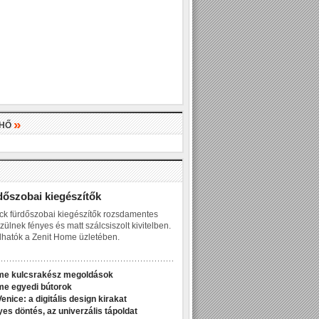
»
LHŐ
»
dőszobai kiegészítők
ck fürdőszobai kiegészítők rozsdamentes
zülnek fényes és matt szálcsiszolt kivitelben.
hatók a Zenit Home üzletében.
me kulcsrakész megoldások
me egyedi bútorok
enice: a digitális design kirakat
yes döntés, az univerzális tápoldat