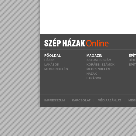
FŐOLDAL
MAGAZIN
ÉPÍ
HÁZAK
AKTUÁLIS SZÁM
HÍR
LAKÁSOK
KORÁBBI SZÁMOK
ÉPÍ
MEGRENDELÉS
MEGRENDELÉS
HÁZAK
LAKÁSOK
|
|
|
IMPRESSZUM
KAPCSOLAT
MÉDIAAJÁNLAT
MEG