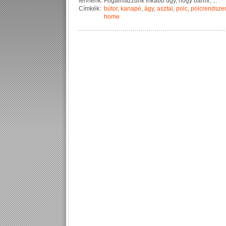
l
e
n
n
é
n
k
.
F
o
g
a
l
m
a
z
z
u
n
k
i
n
k
á
b
b
ú
g
y
,
h
o
g
y
b
á
r
m
i
,
...
Címkék:
bútor
,
kanapé
,
ágy
,
asztal
,
polc
,
polcrendszer
home