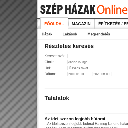
FŐOLDAL
MAGAZIN
ÉPÍTKEZÉS / F
Házak
Lakások
Megrendelés
Részletes keresés
Keresett szó:
Címke:
Hol:
Dátum:
-
Találatok
A
z
i
d
e
i
s
z
e
z
o
n
l
e
g
j
o
b
b
b
ú
t
o
r
a
i
...
A
z
i
d
e
i
s
z
e
z
o
n
l
e
g
j
o
b
b
b
ú
t
o
r
a
i
H
a
m
e
g
k
e
l
l
e
n
e
h
a
t
á