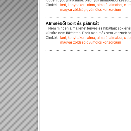
i
d
ő
b
e
n
g
y
ó
g
y
h
a
t
á
s
ú
n
a
k
b
i
z
o
n
y
u
l
t
a
l
m
a
b
o
r
b
ó
l
k
é
s
z
ü
l
..
Címkék:
kert
,
konyhakert
,
alma
,
almalé
,
almabor
,
cide
magyar zöldség gyümölcs konzorcium
A
l
m
a
l
é
b
ő
l
b
o
r
t
é
s
p
á
l
i
n
k
á
t
...
N
e
m
m
i
n
d
e
n
a
l
m
a
l
e
h
e
t
f
é
n
y
e
s
é
s
h
i
b
á
t
l
a
n
:
s
o
k
é
r
t
é
k
ü
l
s
ő
r
e
n
e
m
t
ö
k
é
l
e
t
e
s
.
E
z
e
k
a
z
a
l
m
á
k
s
e
m
v
e
s
z
n
e
k
á
Címkék:
kert
,
konyhakert
,
alma
,
almalé
,
almabor
,
cide
magyar zöldség gyümölcs konzorcium