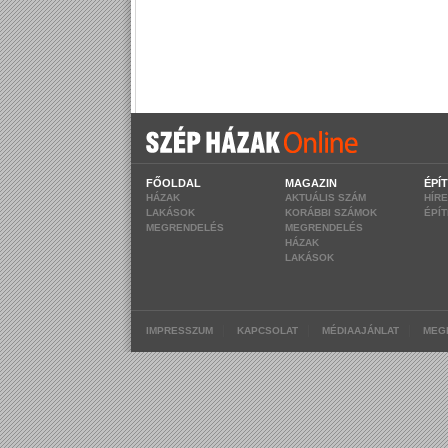
FŐOLDAL
MAGAZIN
ÉPÍ
HÁZAK
AKTUÁLIS SZÁM
HÍR
LAKÁSOK
KORÁBBI SZÁMOK
ÉPÍ
MEGRENDELÉS
MEGRENDELÉS
HÁZAK
LAKÁSOK
|
|
|
IMPRESSZUM
KAPCSOLAT
MÉDIAAJÁNLAT
MEG