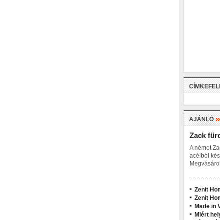
CÍMKEFE
AJÁNLÓ
Zack für
A német Za
acélból kés
Megvásárol
Zenit Ho
Zenit Ho
Made in V
Miért hel