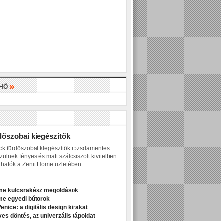
»
LHŐ
»
dőszobai kiegészítők
ck fürdőszobai kiegészítők rozsdamentes
zülnek fényes és matt szálcsiszolt kivitelben.
hatók a Zenit Home üzletében.
me kulcsrakész megoldások
me egyedi bútorok
enice: a digitális design kirakat
yes döntés, az univerzális tápoldat