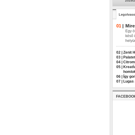
2025/2
Legolvaso
01
|
Mire
Egy öt
késő 
helyü
02 |
Zenit 
03 |
Palatet
04 |
Citrom
05 |
Kreatí
homlo
06 |
Így go
07 |
Lugas 
FACEBOO