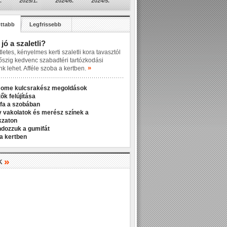
.
2025/1.
2024/6.
2024/5.
ttabb
Legfrissebb
 jó a szaletli?
letes, kényelmes kerti szaletli kora tavasztól
őszig kedvenc szabadtéri tartózkodási
»
nk lehet. Afféle szoba a kertben.
Home kulcsrakész megoldások
ők felújítása
fa a szobában
v vakolatok és merész színek a
kzaton
ndozzuk a gumifát
a kertben
»
K