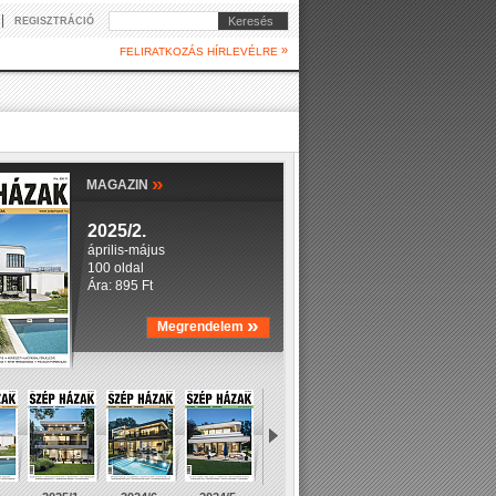
|
Keresés
REGISZTRÁCIÓ
»
FELIRATKOZÁS HÍRLEVÉLRE
»
MAGAZIN
2025/2.
április-május
100 oldal
Ára: 895 Ft
»
Megrendelem