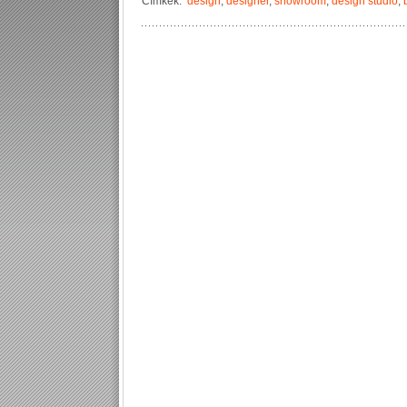
Címkék:
design
,
designer
,
showroom
,
design studio
,