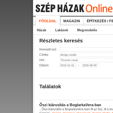
FŐOLDAL
MAGAZIN
ÉPÍTKEZÉS / F
Házak
Lakások
Megrendelés
Részletes keresés
Keresett szó:
Címke:
Hol:
Dátum:
-
Találatok
Ő
s
z
i
k
i
á
r
u
s
í
t
á
s
a
B
o
g
l
a
r
k
a
V
e
r
a
-
b
a
n
...
Ő
s
z
i
k
i
á
r
u
s
í
t
á
s
a
B
o
g
l
a
r
k
a
V
e
r
a
-
b
a
n
I
t
t
a
z
ő
s
z
,
i
t
t
a
l
e