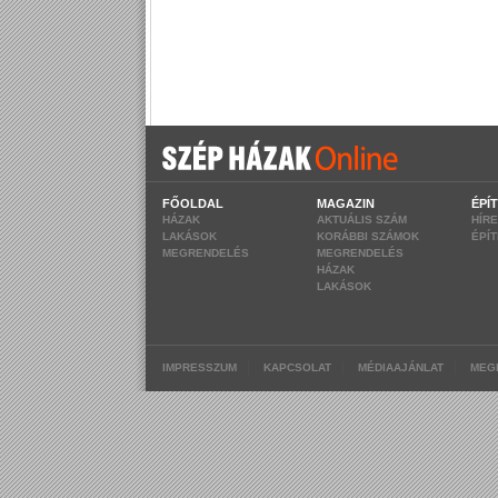
FŐOLDAL
MAGAZIN
ÉPÍ
HÁZAK
AKTUÁLIS SZÁM
HÍR
LAKÁSOK
KORÁBBI SZÁMOK
ÉPÍ
MEGRENDELÉS
MEGRENDELÉS
HÁZAK
LAKÁSOK
|
|
|
IMPRESSZUM
KAPCSOLAT
MÉDIAAJÁNLAT
MEG