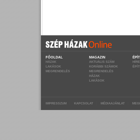
FŐOLDAL
MAGAZIN
ÉPÍ
HÁZAK
AKTUÁLIS SZÁM
HÍR
LAKÁSOK
KORÁBBI SZÁMOK
ÉPÍ
MEGRENDELÉS
MEGRENDELÉS
HÁZAK
LAKÁSOK
|
|
|
IMPRESSZUM
KAPCSOLAT
MÉDIAAJÁNLAT
MEG