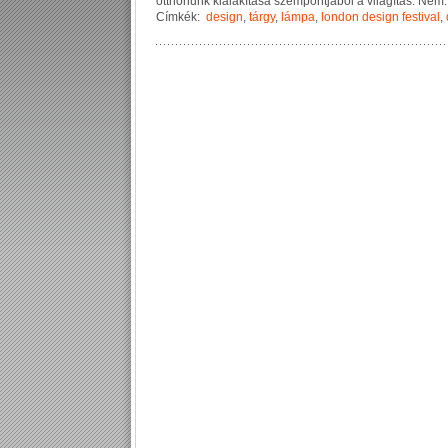
o
t
t
h
o
n
u
n
k
k
i
a
l
a
k
í
t
á
s
a
s
z
e
m
p
o
n
t
j
á
b
ó
l
a
v
i
l
á
g
í
t
á
s
.
N
e
m
.
Címkék:
design
,
tárgy
,
lámpa
,
london design festival
,