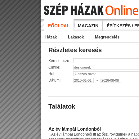
FŐOLDAL
MAGAZIN
ÉPÍTKEZÉS / F
Házak
Lakások
Megrendelés
Részletes keresés
Keresett szó:
Címke:
Hol:
Dátum:
-
Találatok
A
z
é
v
l
á
m
p
á
i
L
o
n
d
o
n
b
ó
l
...
A
z
é
v
l
á
m
p
á
i
L
o
n
d
o
n
b
ó
l
I
t
t
a
z
ő
s
z
,
r
ö
v
i
d
ü
l
n
e
k
a
n
a
p