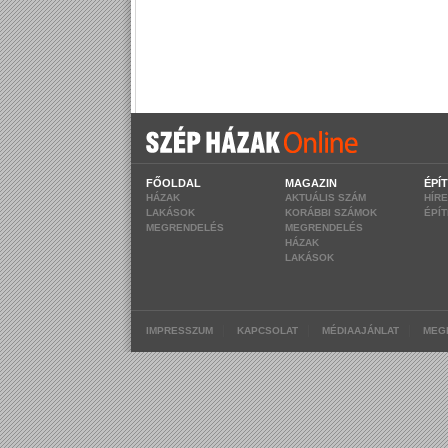
FŐOLDAL
MAGAZIN
ÉPÍ
HÁZAK
AKTUÁLIS SZÁM
HÍR
LAKÁSOK
KORÁBBI SZÁMOK
ÉPÍ
MEGRENDELÉS
MEGRENDELÉS
HÁZAK
LAKÁSOK
|
|
|
IMPRESSZUM
KAPCSOLAT
MÉDIAAJÁNLAT
MEG