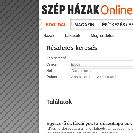
FŐOLDAL
MAGAZIN
ÉPÍTKEZÉS / F
Házak
Lakások
Megrendelés
Részletes keresés
Keresett szó:
Címke:
Hol:
Dátum:
-
Találatok
E
g
y
s
z
e
r
ű
é
s
l
á
t
v
á
n
y
o
s
f
ü
r
d
ő
s
z
o
b
a
p
o
l
c
o
k
...
K
i
c
s
i
f
ü
r
d
ő
s
z
o
b
á
b
a
a
n
y
i
t
o
t
t
f
a
l
i
p
o
l
c
,
a
n
a
g
y
o
b
b
m
é
r