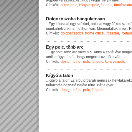
l
e
g
j
o
b
b
v
á
l
a
s
z
t
á
s
.
A
z
t
,
h
o
g
y
v
é
g
ü
l
m
e
l
y
i
k
m
e
l
l
...
Címkék:
bútor
,
polc
,
könyvespolc
,
falipolc
,
fürdőszoba
D
o
l
g
o
z
ó
s
z
o
b
a
h
a
n
g
u
l
a
t
o
s
a
n
...
E
g
y
í
r
ó
a
s
z
t
a
l
e
g
y
s
z
é
k
k
e
l
,
p
o
l
c
c
a
l
v
a
g
y
f
i
ó
k
o
s
s
z
e
k
r
m
u
n
k
a
h
e
l
y
ü
n
k
n
e
m
o
t
t
h
o
n
v
a
n
.
M
e
g
m
u
t
a
t
j
u
k
,
m
i
é
r
t
.
H
Címkék:
dolgozószoba
,
home office
,
íróasztal
,
irodas
E
g
y
p
o
l
c
,
t
ö
b
b
a
r
c
...
E
g
y
p
o
l
c
,
t
ö
b
b
a
r
c
A
l
e
x
i
M
c
C
a
r
t
h
y
4
é
s
f
é
l
é
v
e
d
o
l
g
o
a
m
i
k
o
r
ú
g
y
d
ö
n
t
ö
t
t
,
h
o
g
y
m
e
g
é
r
e
t
t
a
z
i
d
ő
a
v
á
l
t
...
Címkék:
design
,
bútor
,
polc
,
falipolc
,
könyvespolc
K
í
g
y
ó
a
f
a
l
o
n
...
K
í
g
y
ó
a
f
a
l
o
n
E
z
a
b
ú
t
o
r
d
a
r
a
b
n
e
m
c
s
a
k
h
e
l
y
t
a
k
a
r
é
k
m
ű
a
l
k
o
t
á
s
h
o
z
h
a
t
ó
b
e
l
ő
l
e
l
é
t
r
e
.
B
á
r
a
g
y
e
r
...
Címkék:
design
,
bútor
,
polc
,
falipolc