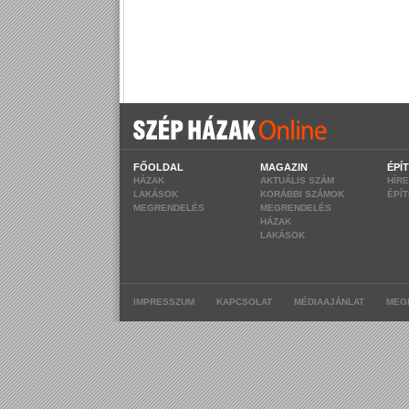
FŐOLDAL
MAGAZIN
ÉPÍ
HÁZAK
AKTUÁLIS SZÁM
HÍR
LAKÁSOK
KORÁBBI SZÁMOK
ÉPÍ
MEGRENDELÉS
MEGRENDELÉS
HÁZAK
LAKÁSOK
|
|
|
IMPRESSZUM
KAPCSOLAT
MÉDIAAJÁNLAT
MEG