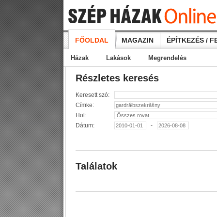
FŐOLDAL
MAGAZIN
ÉPÍTKEZÉS / F
Házak
Lakások
Megrendelés
Részletes keresés
Keresett szó:
Címke:
Hol:
Dátum:
-
Találatok