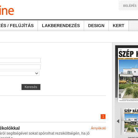
BELÉPÉS
ÉS / FELÚJÍTÁS
LAKBERENDEZÉS
DESIGN
KERT
Keresés
1
é
k
o
l
ó
k
k
a
l
Árnyékoló
á
r
ó
i
s
e
g
í
t
s
é
g
é
v
e
l
s
o
k
a
t
s
p
ó
r
o
l
h
a
t
r
e
z
s
i
k
ö
l
t
s
é
g
é
n
,
h
a
j
ó