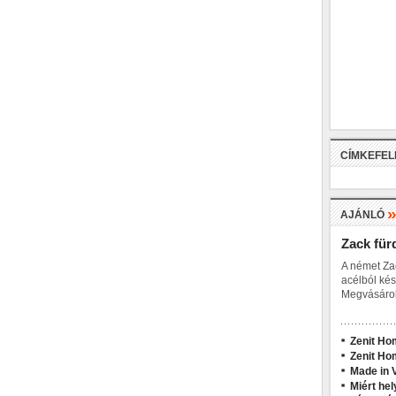
CÍMKEFE
AJÁNLÓ
Zack für
A német Za
acélból kés
Megvásárol
Zenit Ho
Zenit Ho
Made in V
Miért hel