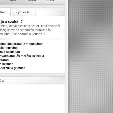
.
2025/1.
2024/6.
2024/5.
ttabb
Legfrissebb
 jó a szaletli?
letes, kényelmes kerti szaletli kora tavasztól
őszig kedvenc szabadtéri tartózkodási
»
nk lehet. Afféle szoba a kertben.
Home kulcsrakész megoldások
ők felújítása
fa a szobában
v vakolatok és merész színek a
kzaton
a kertben
ndozzuk a gumifát
»
K