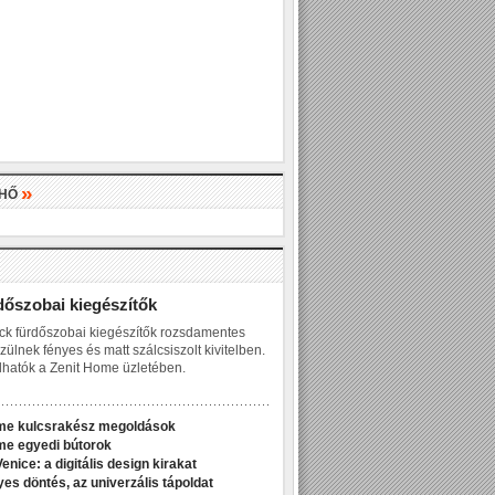
»
LHŐ
»
dőszobai kiegészítők
ck fürdőszobai kiegészítők rozsdamentes
zülnek fényes és matt szálcsiszolt kivitelben.
hatók a Zenit Home üzletében.
me kulcsrakész megoldások
me egyedi bútorok
enice: a digitális design kirakat
yes döntés, az univerzális tápoldat