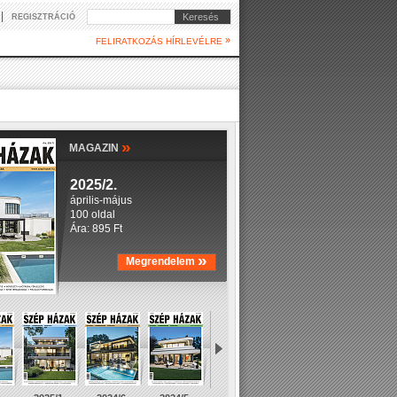
|
Keresés
REGISZTRÁCIÓ
»
FELIRATKOZÁS HÍRLEVÉLRE
»
MAGAZIN
2025/2.
április-május
100 oldal
Ára: 895 Ft
»
Megrendelem