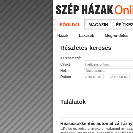
FŐOLDAL
MAGAZIN
ÉPÍTKEZ
Házak
Lakások
Megrendelés
Részletes keresés
Keresett szó:
Címke:
Hol:
Dátum:
-
Találatok
R
e
z
s
i
c
s
ö
k
k
e
n
t
é
s
a
u
t
o
m
a
t
i
z
á
l
t
á
r
n
y
...
K
ü
l
s
ő
é
s
b
e
l
s
ő
á
r
n
y
é
k
o
l
ó
i
,
v
a
l
a
m
i
n
t
n
y
í
l
á
s
z