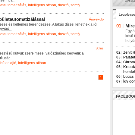
s
z
e
r
i
n
t
a
...
2025/2
letautomatizálás
,
intelligens otthon
,
riasztó
,
somfy
Legolvaso
p
ü
l
e
t
a
u
t
o
m
a
t
i
z
á
l
á
s
s
a
l
Árnyékoló
é
s
e
s
é
s
k
e
l
l
e
m
e
s
b
e
r
e
n
d
e
z
é
s
e
.
A
l
a
k
á
s
d
í
s
z
e
i
l
e
h
e
t
n
e
k
a
j
ó
l
01
|
Mire
a
t
i
z
á
l
á
...
Egy öt
letautomatizálás
,
intelligens otthon
,
riasztó
,
somfy
késő 
helyü
Stílus
02 |
Zenit 
e
s
z
t
é
s
ű
k
ü
t
y
ü
k
s
z
e
r
e
l
m
e
s
e
i
v
a
l
ó
s
z
í
n
ű
l
e
g
k
e
d
v
e
l
i
k
a
03 |
Palatet
t
í
l
u
s
á
t
.
...
04 |
Citrom
,
bútor
,
ajtó
,
intelligens otthon
05 |
Kreatí
homlo
06 |
Lugas 
1
07 |
Így go
FACEBOO