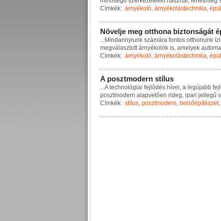
m
i
n
ő
s
é
g
ű
s
z
e
r
k
e
z
e
t
e
k
e
t
h
a
s
z
n
á
l
,
l
e
h
e
t
ő
s
é
g
Címkék:
árnyékoló
,
árnyékolástechnika
,
épü
N
ö
v
e
l
j
e
m
e
g
o
t
t
h
o
n
a
b
i
z
t
o
n
s
á
g
á
t
é
...
M
i
n
d
a
n
n
y
i
u
n
k
s
z
á
m
á
r
a
f
o
n
t
o
s
o
t
t
h
o
n
u
n
k
í
z
l
m
e
g
v
á
l
a
s
z
t
o
t
t
á
r
n
y
é
k
o
l
ó
k
i
s
,
a
m
e
l
y
e
k
a
u
t
o
m
Címkék:
árnyékoló
,
árnyékolástechnika
,
épü
A
p
o
s
z
t
m
o
d
e
r
n
s
t
í
l
u
s
...
A
t
e
c
h
n
o
l
ó
g
i
a
i
f
e
j
l
ő
d
é
s
h
í
v
e
i
,
a
l
e
g
ú
j
a
b
b
f
e
j
l
p
o
s
z
t
m
o
d
e
r
n
a
l
a
p
v
e
t
ő
e
n
r
i
d
e
g
,
i
p
a
r
i
j
e
l
l
e
g
ű
s
Címkék:
stílus
,
posztmodern
,
belsőépítészet