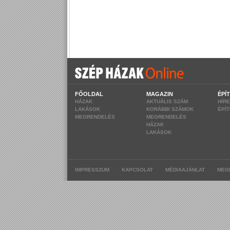
FŐOLDAL
MAGAZIN
ÉPÍ
HÁZAK
AKTUÁLIS SZÁM
HÍR
LAKÁSOK
KORÁBBI SZÁMOK
ÉPÍ
MEGRENDELÉS
MEGRENDELÉS
HÁZAK
LAKÁSOK
|
|
|
IMPRESSZUM
KAPCSOLAT
MÉDIAAJÁNLAT
MEG