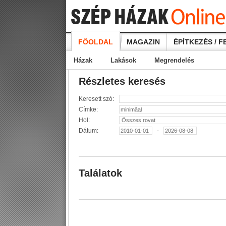
FŐOLDAL
MAGAZIN
ÉPÍTKEZÉS / F
Házak
Lakások
Megrendelés
Részletes keresés
Keresett szó:
Címke:
Hol:
Dátum:
-
Találatok