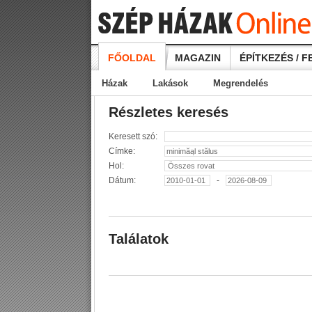
FŐOLDAL
MAGAZIN
ÉPÍTKEZÉS / F
Házak
Lakások
Megrendelés
Részletes keresés
Keresett szó:
Címke:
Hol:
Dátum:
-
Találatok