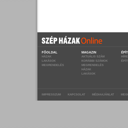
FŐOLDAL
MAGAZIN
ÉPÍ
HÁZAK
AKTUÁLIS SZÁM
HÍR
LAKÁSOK
KORÁBBI SZÁMOK
ÉPÍ
MEGRENDELÉS
MEGRENDELÉS
HÁZAK
LAKÁSOK
|
|
|
IMPRESSZUM
KAPCSOLAT
MÉDIAAJÁNLAT
MEG