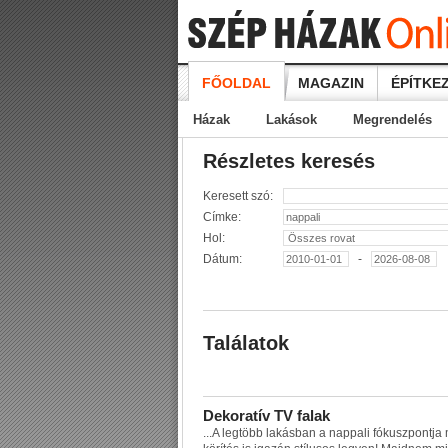
FŐOLDAL
MAGAZIN
ÉPÍTKEZ
Házak
Lakások
Megrendelés
Részletes keresés
Keresett szó:
Címke:
Hol:
Dátum:
-
Találatok
D
e
k
o
r
a
t
í
v
T
V
f
a
l
a
k
...
A
l
e
g
t
ö
b
b
l
a
k
á
s
b
a
n
a
n
a
p
p
a
l
i
f
ó
k
u
s
z
p
o
n
t
j
a