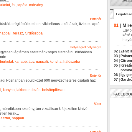
n
d
e
...
2025/2
urkolat
,
fal
,
tapéta
,
márvány
Legolvaso
Enteriőr
d
ú
s
k
á
l
a
r
é
g
i
é
p
ü
l
e
t
e
k
b
e
n
:
v
i
k
t
o
r
i
á
n
u
s
l
a
k
ó
h
á
z
a
k
,
ü
z
l
e
t
e
k
,
a
p
r
ó
01
|
Mire
Egy öt
nappali
,
terasz
,
fürdőszoba
késő 
helyü
Helyiségről helyiségre
02 |
Zenit 
e
g
y
e
t
l
e
n
l
é
g
t
é
r
b
e
n
s
z
e
r
e
t
n
é
n
k
t
e
l
j
e
s
é
l
e
t
e
t
é
l
n
i
,
k
ü
l
ö
n
ö
s
e
n
03 |
Palatet
n
d
e
...
04 |
Citrom
burkolat
,
kanapé
,
ágy
,
nappali
,
konyha
,
hálószoba
05 |
Kreatí
homlo
06 |
Így go
Enteriőr
07 |
Gardró
z
á
g
i
P
o
z
n
a
n
b
a
n
é
p
ü
l
t
k
ö
z
e
l
6
0
0
n
é
g
y
z
e
t
m
é
t
e
r
e
s
c
s
a
l
á
d
i
h
á
z
i
,
konyha
,
lakberendezés
,
belsőépítészet
FACEBOO
Bútor
,
m
é
r
e
t
ü
k
b
e
n
s
z
e
r
é
n
y
,
á
m
v
i
z
u
á
l
i
s
a
n
k
i
f
e
j
e
z
e
t
t
e
n
k
i
h
í
v
ó
e
t
l
e
n
l
e
r
a
k
...
,
asztal
,
nappali