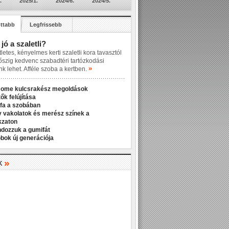
.
2025/1.
2024/6.
2024/5.
ttabb
Legfrissebb
 jó a szaletli?
letes, kényelmes kerti szaletli kora tavasztól
őszig kedvenc szabadtéri tartózkodási
»
nk lehet. Afféle szoba a kertben.
Home kulcsrakész megoldások
ők felújítása
fa a szobában
v vakolatok és merész színek a
kzaton
ndozzuk a gumifát
bok új generációja
»
K