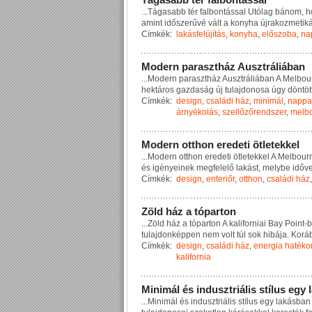
...
T
á
g
a
s
a
b
b
t
é
r
f
a
l
b
o
n
t
á
s
s
a
l
U
t
ó
l
a
g
b
á
n
o
m
,
h
a
m
i
n
t
i
d
ő
s
z
e
r
ű
v
é
v
á
l
t
a
k
o
n
y
h
a
ú
j
r
a
k
o
z
m
e
t
i
k
Címkék:
lakásfelújítás
,
konyha
,
előszoba
,
na
M
o
d
e
r
n
p
a
r
a
s
z
t
h
á
z
A
u
s
z
t
r
á
l
i
á
b
a
n
...
M
o
d
e
r
n
p
a
r
a
s
z
t
h
á
z
A
u
s
z
t
r
á
l
i
á
b
a
n
A
M
e
l
b
o
u
h
e
k
t
á
r
o
s
g
a
z
d
a
s
á
g
ú
j
t
u
l
a
j
d
o
n
o
s
a
ú
g
y
d
ö
n
t
ö
t
Címkék:
design
,
családi ház
,
minimál
,
nappa
árnyékolás
,
szellőzőrendszer
,
melb
M
o
d
e
r
n
o
t
t
h
o
n
e
r
e
d
e
t
i
ö
t
l
e
t
e
k
k
e
l
...
M
o
d
e
r
n
o
t
t
h
o
n
e
r
e
d
e
t
i
ö
t
l
e
t
e
k
k
e
l
A
M
e
l
b
o
u
r
é
s
i
g
é
n
y
e
i
n
e
k
m
e
g
f
e
l
e
l
ő
l
a
k
á
s
t
,
m
e
l
y
b
e
i
d
ő
v
Címkék:
design
,
enteriőr
,
otthon
,
családi ház
Z
ö
l
d
h
á
z
a
t
ó
p
a
r
t
o
n
...
Z
ö
l
d
h
á
z
a
t
ó
p
a
r
t
o
n
A
k
a
l
i
f
o
r
n
i
a
i
B
a
y
P
o
i
n
t
-
b
t
u
l
a
j
d
o
n
k
é
p
p
e
n
n
e
m
v
o
l
t
t
ú
l
s
o
k
h
i
b
á
j
a
.
K
o
r
á
Címkék:
design
,
családi ház
,
energia haték
kalifornia
M
i
n
i
m
á
l
é
s
i
n
d
u
s
z
t
r
i
á
l
i
s
s
t
í
l
u
s
e
g
y
l
...
M
i
n
i
m
á
l
é
s
i
n
d
u
s
z
t
r
i
á
l
i
s
s
t
í
l
u
s
e
g
y
l
a
k
á
s
b
a
n