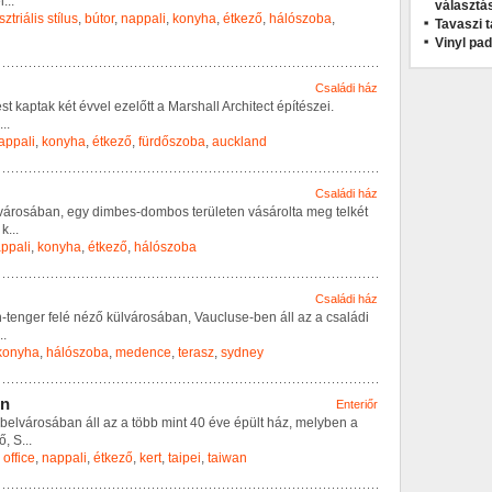
e
l
...
választá
ztriális stílus
,
bútor
,
nappali
,
konyha
,
étkező
,
hálószoba
,
Tavaszi t
Vinyl pa
Családi ház
é
s
t
k
a
p
t
a
k
k
é
t
é
v
v
e
l
e
z
e
l
ő
t
t
a
M
a
r
s
h
a
l
l
A
r
c
h
i
t
e
c
t
é
p
í
t
é
s
z
e
i
.
...
appali
,
konyha
,
étkező
,
fürdőszoba
,
auckland
Családi ház
v
á
r
o
s
á
b
a
n
,
e
g
y
d
i
m
b
e
s
-
d
o
m
b
o
s
t
e
r
ü
l
e
t
e
n
v
á
s
á
r
o
l
t
a
m
e
g
t
e
l
k
é
t
k
...
ppali
,
konyha
,
étkező
,
hálószoba
Családi ház
n
-
t
e
n
g
e
r
f
e
l
é
n
é
z
ő
k
ü
l
v
á
r
o
s
á
b
a
n
,
V
a
u
c
l
u
s
e
-
b
e
n
á
l
l
a
z
a
c
s
a
l
á
d
i
..
konyha
,
hálószoba
,
medence
,
terasz
,
sydney
n
Enteriőr
b
e
l
v
á
r
o
s
á
b
a
n
á
l
l
a
z
a
t
ö
b
b
m
i
n
t
4
0
é
v
e
é
p
ü
l
t
h
á
z
,
m
e
l
y
b
e
n
a
ő
,
S
...
office
,
nappali
,
étkező
,
kert
,
taipei
,
taiwan