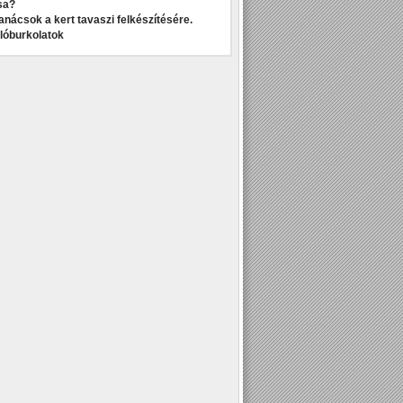
sa?
anácsok a kert tavaszi felkészítésére.
dlóburkolatok