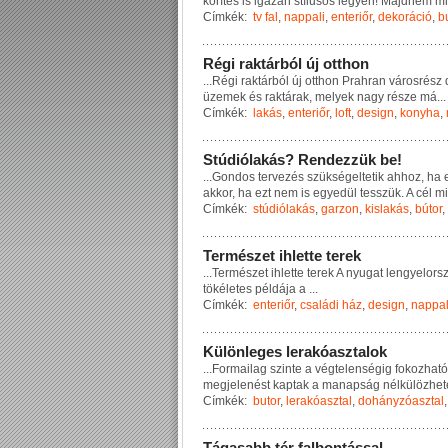
k
ö
r
í
t
é
s
i
s
i
g
a
z
á
n
s
t
í
l
u
s
o
s
l
e
g
y
e
n
!
M
a
j
d
n
e
m
m
i
Címkék:
tv fal
,
nappali
,
enteriőr
,
dekoráció
,
b
R
é
g
i
r
a
k
t
á
r
b
ó
l
ú
j
o
t
t
h
o
n
...
R
é
g
i
r
a
k
t
á
r
b
ó
l
ú
j
o
t
t
h
o
n
P
r
a
h
r
a
n
v
á
r
o
s
r
é
s
z
ü
z
e
m
e
k
é
s
r
a
k
t
á
r
a
k
,
m
e
l
y
e
k
n
a
g
y
r
é
s
z
e
m
á
...
Címkék:
lakás
,
enteriőr
,
loft
,
design
,
konyha
,
S
t
ú
d
i
ó
l
a
k
á
s
?
R
e
n
d
e
z
z
ü
k
b
e
!
...
G
o
n
d
o
s
t
e
r
v
e
z
é
s
s
z
ü
k
s
é
g
e
l
t
e
t
i
k
a
h
h
o
z
,
h
a
a
k
k
o
r
,
h
a
e
z
t
n
e
m
i
s
e
g
y
e
d
ü
l
t
e
s
s
z
ü
k
.
A
c
é
l
m
i
Címkék:
stúdiólakás
,
garzon
,
kislakás
,
bútor
,
T
e
r
m
é
s
z
e
t
i
h
l
e
t
t
e
t
e
r
e
k
...
T
e
r
m
é
s
z
e
t
i
h
l
e
t
t
e
t
e
r
e
k
A
n
y
u
g
a
t
l
e
n
g
y
e
l
o
r
s
t
ö
k
é
l
e
t
e
s
p
é
l
d
á
j
a
a
...
Címkék:
enteriőr
,
családi ház
,
design
,
nappal
K
ü
l
ö
n
l
e
g
e
s
l
e
r
a
k
ó
a
s
z
t
a
l
o
k
...
F
o
r
m
a
i
l
a
g
s
z
i
n
t
e
a
v
é
g
t
e
l
e
n
s
é
g
i
g
f
o
k
o
z
h
a
t
ó
m
e
g
j
e
l
e
n
é
s
t
k
a
p
t
a
k
a
m
a
n
a
p
s
á
g
n
é
l
k
ü
l
ö
z
h
e
t
Címkék:
butor
,
lerakóasztal
,
dohányzóasztal
T
á
g
a
s
a
b
b
t
é
r
f
a
l
b
o
n
t
á
s
s
a
l