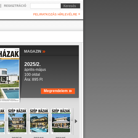
|
Keresés
REGISZTRÁCIÓ
»
FELIRATKOZÁS HÍRLEVÉLRE
»
MAGAZIN
2025/2.
április-május
100 oldal
Ára: 895 Ft
»
Megrendelem