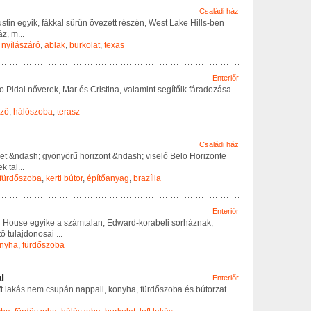
Családi ház
u
s
t
i
n
e
g
y
i
k
,
f
á
k
k
a
l
s
ű
r
ű
n
ö
v
e
z
e
t
t
r
é
s
z
é
n
,
W
e
s
t
L
a
k
e
H
i
l
l
s
-
b
e
n
á
z
,
m
...
,
nyílászáró
,
ablak
,
burkolat
,
texas
Enteriőr
o
P
i
d
a
l
n
ő
v
e
r
e
k
,
M
a
r
é
s
C
r
i
s
t
i
n
a
,
v
a
l
a
m
i
n
t
s
e
g
í
t
ő
i
k
f
á
r
a
d
o
z
á
s
a
z
...
ező
,
hálószoba
,
terasz
Családi ház
e
t
&
n
d
a
s
h
;
g
y
ö
n
y
ö
r
ű
h
o
r
i
z
o
n
t
&
n
d
a
s
h
;
v
i
s
e
l
ő
B
e
l
o
H
o
r
i
z
o
n
t
e
e
k
t
a
l
...
fürdőszoba
,
kerti bútor
,
építőanyag
,
brazília
Enteriőr
n
H
o
u
s
e
e
g
y
i
k
e
a
s
z
á
m
t
a
l
a
n
,
E
d
w
a
r
d
-
k
o
r
a
b
e
l
i
s
o
r
h
á
z
n
a
k
,
t
ő
t
u
l
a
j
d
o
n
o
s
a
i
...
nyha
,
fürdőszoba
a
l
Enteriőr
f
t
l
a
k
á
s
n
e
m
c
s
u
p
á
n
n
a
p
p
a
l
i
,
k
o
n
y
h
a
,
f
ü
r
d
ő
s
z
o
b
a
é
s
b
ú
t
o
r
z
a
t
.
.