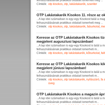
f
e
l
h
a
s
z
n
á
l
á
s
á
n
a
k
p
r
a
k
t
i
k
u
s
o
l
d
a
l
a
i
t
i
s
m
e
r
h
e
t
i
m
e
g
...
Címkék:
otp kisokos
,
otp
,
lakástakarék
,
szaniter
O
T
P
L
a
k
á
s
t
a
k
a
r
é
k
K
i
s
o
k
o
s
1
1
.
r
é
s
z
e
a
z
o
...
A
l
a
p
i
d
e
i
s
z
á
m
a
i
b
a
n
i
s
e
g
y
-
e
g
y
K
i
s
o
k
o
s
t
t
a
l
á
l
a
m
a
f
e
l
h
a
s
z
n
á
l
á
s
á
n
a
k
p
r
a
k
t
i
k
u
s
o
l
d
a
l
a
i
t
i
s
m
e
r
h
e
t
i
m
e
g
...
Címkék:
otp kisokos
,
otp
,
lakástakarék
,
faburkolat
,
me
K
e
r
e
s
s
e
a
z
O
T
P
L
a
k
á
s
t
a
k
a
r
é
k
K
i
s
o
k
o
s
t
i
z
m
e
g
j
e
l
e
n
t
a
u
g
u
s
z
t
u
s
i
l
a
p
s
z
á
m
b
a
n
!
...
A
l
a
p
i
d
e
i
s
z
á
m
a
i
b
a
n
i
s
e
g
y
-
e
g
y
K
i
s
o
k
o
s
t
i
s
t
a
l
á
l
a
m
f
e
l
h
a
s
z
n
á
l
á
s
á
n
a
k
p
r
a
k
t
i
k
u
s
o
l
d
a
l
a
i
t
i
s
m
e
r
h
e
t
i
m
...
Címkék:
otp kisokos
,
otp lakástakarék
,
kőburkolat
,
fal
K
e
r
e
s
s
e
a
z
O
T
P
L
a
k
á
s
t
a
k
a
r
é
k
K
i
s
o
k
o
s
k
i
l
m
e
g
j
e
l
e
n
t
j
ú
n
i
u
s
i
l
a
p
s
z
á
m
b
a
n
!
...
A
l
a
p
i
d
e
i
s
z
á
m
a
i
b
a
n
i
s
e
g
y
-
e
g
y
K
i
s
o
k
o
s
t
i
s
t
a
l
á
l
a
m
f
e
l
h
a
s
z
n
á
l
á
s
á
n
a
k
p
r
a
k
t
i
k
u
s
o
l
d
a
l
a
i
t
i
s
m
e
r
h
e
t
i
m
...
Címkék:
otp kisokos
,
otp lakástakarék
,
nyílászáró
,
fa 
üveg
O
T
P
L
a
k
á
s
t
a
k
a
r
é
k
K
i
s
o
k
o
s
a
m
a
g
a
z
i
n
á
p
r
...
A
l
a
p
i
d
e
i
s
z
á
m
a
i
b
a
n
i
s
e
g
y
-
e
g
y
K
i
s
o
k
o
s
t
i
s
t
a
l
á
l
a
m
f
e
l
h
a
s
z
n
á
l
á
s
á
n
a
k
p
r
a
k
t
i
k
u
s
o
l
d
a
l
a
i
t
i
s
m
e
r
h
e
t
i
m
...