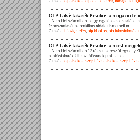
Címkék:
otp kisokos
,
otp lakástakarék
,
tolóajtó
,
tértág
O
T
P
L
a
k
á
s
t
a
k
a
r
é
k
K
i
s
o
k
o
s
a
m
a
g
a
z
i
n
f
e
b
...
A
l
a
p
i
d
e
i
s
z
á
m
a
i
b
a
n
i
s
e
g
y
-
e
g
y
K
i
s
o
k
o
s
t
i
s
t
a
l
á
l
a
m
f
e
l
h
a
s
z
n
á
l
á
s
á
n
a
k
p
r
a
k
t
i
k
u
s
o
l
d
a
l
a
i
t
i
s
m
e
r
h
e
t
i
m
...
Címkék:
hőszigetelés
,
otp kisokos
,
otp lakástakarék
,
O
T
P
L
a
k
á
s
t
a
k
a
r
é
k
K
i
s
o
k
o
s
a
m
o
s
t
m
e
g
j
e
l
...
A
l
a
p
i
d
e
i
s
z
á
m
a
i
b
a
n
1
2
r
é
s
z
e
n
k
e
r
e
s
z
t
ü
l
e
g
y
-
e
g
y
K
i
a
l
a
k
á
s
t
a
k
a
r
é
k
f
e
l
h
a
s
z
n
á
l
á
s
á
n
a
k
p
r
a
k
t
i
k
u
s
o
l
...
Címkék:
otp kisokos
,
szép házak kisokos
,
szép házak 