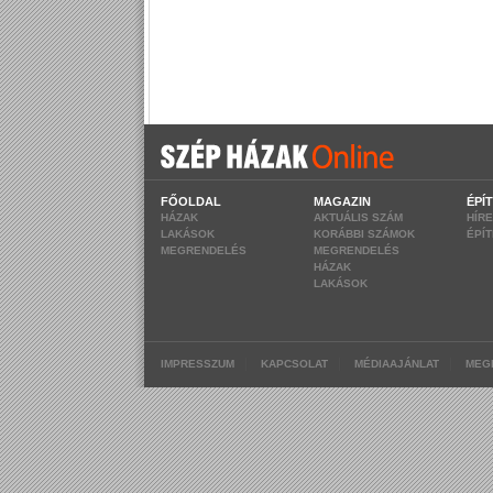
FŐOLDAL
MAGAZIN
ÉPÍ
HÁZAK
AKTUÁLIS SZÁM
HÍR
LAKÁSOK
KORÁBBI SZÁMOK
ÉPÍ
MEGRENDELÉS
MEGRENDELÉS
HÁZAK
LAKÁSOK
|
|
|
IMPRESSZUM
KAPCSOLAT
MÉDIAAJÁNLAT
MEG