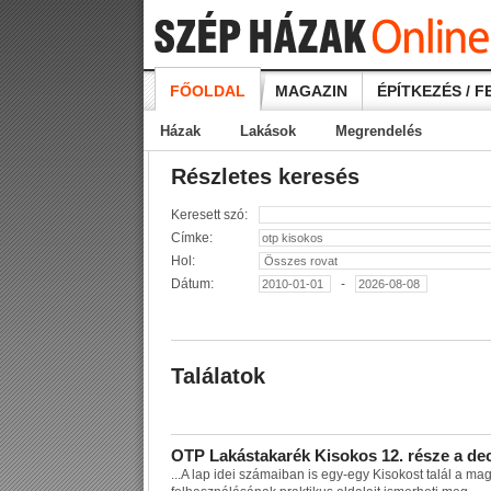
FŐOLDAL
MAGAZIN
ÉPÍTKEZÉS / F
Házak
Lakások
Megrendelés
Részletes keresés
Keresett szó:
Címke:
Hol:
Dátum:
-
Találatok
O
T
P
L
a
k
á
s
t
a
k
a
r
é
k
K
i
s
o
k
o
s
1
2
.
r
é
s
z
e
a
d
e
...
A
l
a
p
i
d
e
i
s
z
á
m
a
i
b
a
n
i
s
e
g
y
-
e
g
y
K
i
s
o
k
o
s
t
t
a
l
á
l
a
m
a