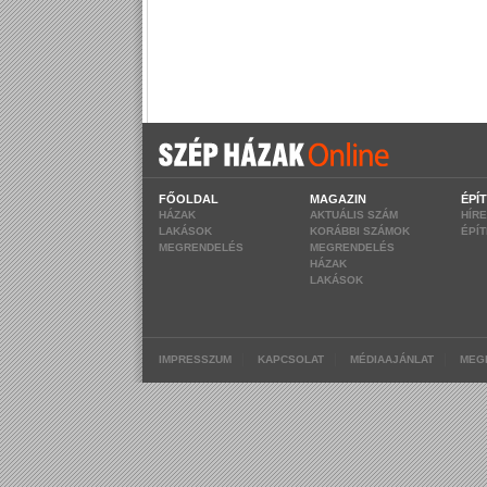
FŐOLDAL
MAGAZIN
ÉPÍ
HÁZAK
AKTUÁLIS SZÁM
HÍR
LAKÁSOK
KORÁBBI SZÁMOK
ÉPÍ
MEGRENDELÉS
MEGRENDELÉS
HÁZAK
LAKÁSOK
|
|
|
IMPRESSZUM
KAPCSOLAT
MÉDIAAJÁNLAT
MEG