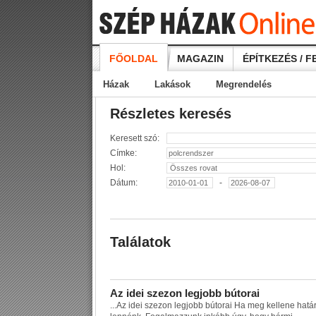
FŐOLDAL
MAGAZIN
ÉPÍTKEZÉS / F
Házak
Lakások
Megrendelés
Részletes keresés
Keresett szó:
Címke:
Hol:
Dátum:
-
Találatok
A
z
i
d
e
i
s
z
e
z
o
n
l
e
g
j
o
b
b
b
ú
t
o
r
a
i
...
A
z
i
d
e
i
s
z
e
z
o
n
l
e
g
j
o
b
b
b
ú
t
o
r
a
i
H
a
m
e
g
k
e
l
l
e
n
e
h
a
t
á