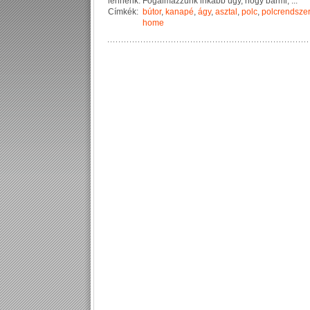
l
e
n
n
é
n
k
.
F
o
g
a
l
m
a
z
z
u
n
k
i
n
k
á
b
b
ú
g
y
,
h
o
g
y
b
á
r
m
i
,
...
Címkék:
bútor
,
kanapé
,
ágy
,
asztal
,
polc
,
polcrendszer
home