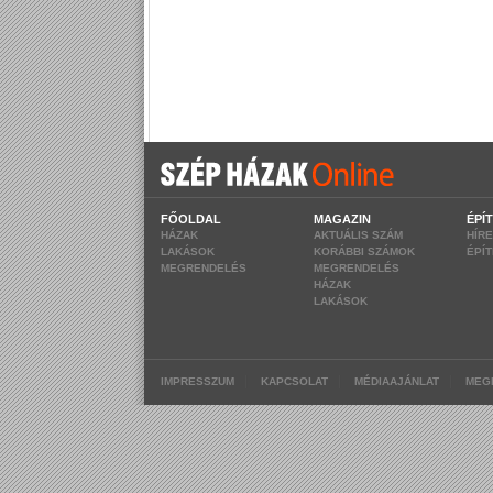
FŐOLDAL
MAGAZIN
ÉPÍ
HÁZAK
AKTUÁLIS SZÁM
HÍR
LAKÁSOK
KORÁBBI SZÁMOK
ÉPÍ
MEGRENDELÉS
MEGRENDELÉS
HÁZAK
LAKÁSOK
|
|
|
IMPRESSZUM
KAPCSOLAT
MÉDIAAJÁNLAT
MEG