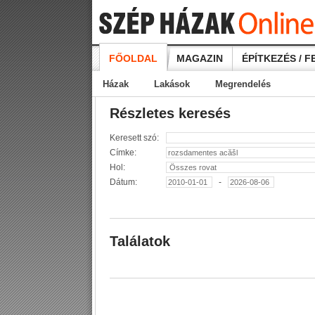
FŐOLDAL
MAGAZIN
ÉPÍTKEZÉS / F
Házak
Lakások
Megrendelés
Részletes keresés
Keresett szó:
Címke:
Hol:
Dátum:
-
Találatok