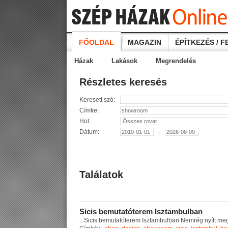
FŐOLDAL
MAGAZIN
ÉPÍTKEZÉS / F
Házak
Lakások
Megrendelés
Részletes keresés
Keresett szó:
Címke:
Hol:
Dátum:
-
Találatok
S
i
c
i
s
b
e
m
u
t
a
t
ó
t
e
r
e
m
I
s
z
t
a
m
b
u
l
b
a
n
...
S
i
c
i
s
b
e
m
u
t
a
t
ó
t
e
r
e
m
I
s
z
t
a
m
b
u
l
b
a
n
N
e
m
r
é
g
n
y
í
l
t
m
e