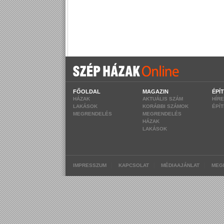
FŐOLDAL
MAGAZIN
ÉPÍ
HÁZAK
AKTUÁLIS SZÁM
HÍR
LAKÁSOK
KORÁBBI SZÁMOK
ÉPÍ
MEGRENDELÉS
MEGRENDELÉS
HÁZAK
LAKÁSOK
|
|
|
IMPRESSZUM
KAPCSOLAT
MÉDIAAJÁNLAT
MEG