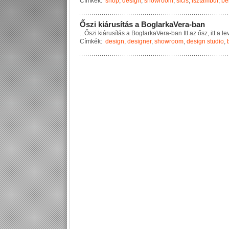
Címkék:
shop
,
design
,
showroom
,
sicis
,
isztambul
,
be
Ő
s
z
i
k
i
á
r
u
s
í
t
á
s
a
B
o
g
l
a
r
k
a
V
e
r
a
-
b
a
n
...
Ő
s
z
i
k
i
á
r
u
s
í
t
á
s
a
B
o
g
l
a
r
k
a
V
e
r
a
-
b
a
n
I
t
t
a
z
ő
s
z
,
i
t
t
a
l
e
Címkék:
design
,
designer
,
showroom
,
design studio
,