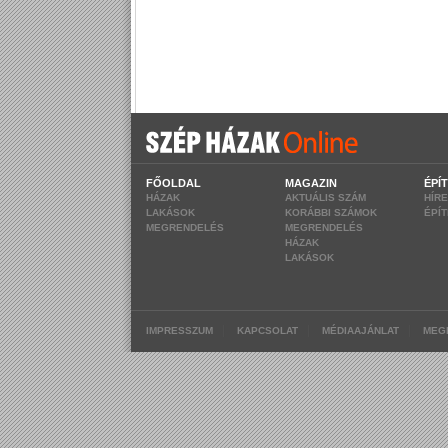
FŐOLDAL
MAGAZIN
ÉPÍ
HÁZAK
AKTUÁLIS SZÁM
HÍR
LAKÁSOK
KORÁBBI SZÁMOK
ÉPÍ
MEGRENDELÉS
MEGRENDELÉS
HÁZAK
LAKÁSOK
|
|
|
IMPRESSZUM
KAPCSOLAT
MÉDIAAJÁNLAT
MEG