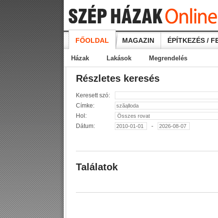
FŐOLDAL
MAGAZIN
ÉPÍTKEZÉS / F
Házak
Lakások
Megrendelés
Részletes keresés
Keresett szó:
Címke:
Hol:
Dátum:
-
Találatok