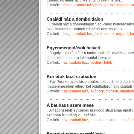
L
e
e
n
d
ő
ü
g
y
f
e
l
ü
k
a
z
ú
j
-
z
é
l
a
n
d
i
O
r
a
k
e
i
-
m
e
d
e
n
...
Címkék:
design
,
családi ház
,
telek
,
garázs
,
nappali
,
k
C
s
a
l
á
d
i
h
á
z
a
d
o
m
b
o
l
d
a
l
o
n
...
C
s
a
l
á
d
i
h
á
z
a
d
o
m
b
o
l
d
a
l
o
n
S
a
o
P
a
u
l
o
k
e
r
t
v
á
r
o
s
á
b
a
z
a
f
i
a
t
a
l
e
m
b
e
r
,
a
k
i
n
e
k
t
e
t
s
z
é
s
é
t
n
e
m
c
s
a
k
a
k
...
Címkék:
design
,
családi ház
,
telek
,
terasz
,
nappali
,
k
E
g
y
e
n
m
e
g
o
l
d
á
s
o
k
h
e
l
y
e
t
t
...
B
a
g
o
l
y
L
a
j
o
s
é
p
í
t
é
s
z
a
f
u
n
k
c
i
o
n
á
l
i
s
é
s
e
s
z
t
é
t
i
k
a
i
s
z
e
j
ó
l
m
ű
k
ö
d
ő
,
m
o
d
e
r
n
l
a
k
ó
é
p
ü
l
e
t
t
e
r
v
e
z
e
t
t
.
...
Címkék:
ház
,
családi ház
,
modern
,
telek
K
o
r
l
á
t
o
k
k
ö
z
t
s
z
a
b
a
d
o
n
...
E
g
y
P
e
s
t
k
ö
r
n
y
é
k
i
k
i
s
t
e
l
e
p
ü
l
é
s
l
a
k
ó
p
a
r
k
i
t
e
r
ü
l
e
t
é
n
,
k
m
e
g
j
e
l
e
n
é
s
é
b
e
n
e
l
t
é
r
ő
,
k
é
t
o
l
d
a
l
h
a
t
á
r
o
n
á
l
l
ó
c
s
a
l
á
d
i
Címkék:
ház
,
családi ház
,
lakópark
,
modern
,
oldalhat
A
b
a
u
h
a
u
s
s
z
e
r
e
l
m
e
s
e
...
A
h
á
b
o
r
ú
e
l
ő
t
t
i
é
v
t
i
z
e
d
e
k
u
r
a
l
k
o
d
ó
s
t
í
l
u
s
á
b
a
n
é
p
ü
l
t
c
a
z
o
n
b
a
n
í
z
i
g
-
v
é
r
i
g
2
1
.
s
z
á
z
a
d
i
.
...
Címkék:
ház
,
családi ház
,
telek
,
bauhaus
,
beton
,
lépc
E
n
e
r
g
i
a
t
u
d
a
t
o
s
s
z
e
m
l
é
l
e
t
t
e
l