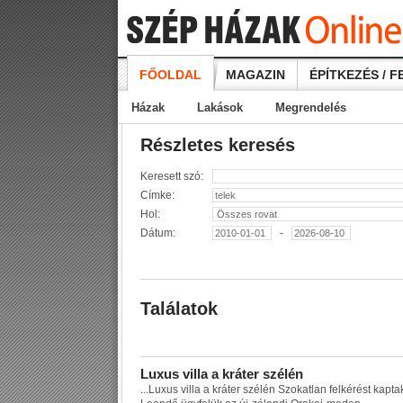
FŐOLDAL
MAGAZIN
ÉPÍTKEZÉS / F
Házak
Lakások
Megrendelés
Részletes keresés
Keresett szó:
Címke:
Hol:
Dátum:
-
Találatok
L
u
x
u
s
v
i
l
l
a
a
k
r
á
t
e
r
s
z
é
l
é
n
...
L
u
x
u
s
v
i
l
l
a
a
k
r
á
t
e
r
s
z
é
l
é
n
S
z
o
k
a
t
l
a
n
f
e
l
k
é
r
é
s
t
k
a
p
t
a