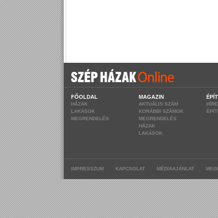
FŐOLDAL
MAGAZIN
ÉPÍ
HÁZAK
AKTUÁLIS SZÁM
HÍR
LAKÁSOK
KORÁBBI SZÁMOK
ÉPÍ
MEGRENDELÉS
MEGRENDELÉS
HÁZAK
LAKÁSOK
|
|
|
IMPRESSZUM
KAPCSOLAT
MÉDIAAJÁNLAT
MEG