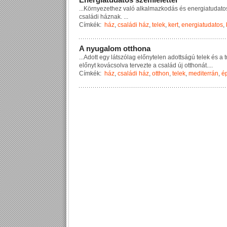
...
K
ö
r
n
y
e
z
e
t
h
e
z
v
a
l
ó
a
l
k
a
l
m
a
z
k
o
d
á
s
é
s
e
n
e
r
g
i
a
t
u
d
a
t
o
c
s
a
l
á
d
i
h
á
z
n
a
k
.
...
Címkék:
ház
,
családi ház
,
telek
,
kert
,
energiatudatos
,
A
n
y
u
g
a
l
o
m
o
t
t
h
o
n
a
...
A
d
o
t
t
e
g
y
l
á
t
s
z
ó
l
a
g
e
l
ő
n
y
t
e
l
e
n
a
d
o
t
t
s
á
g
ú
t
e
l
e
k
é
s
a
t
e
l
ő
n
y
t
k
o
v
á
c
s
o
l
v
a
t
e
r
v
e
z
t
e
a
c
s
a
l
á
d
ú
j
o
t
t
h
o
n
á
t
.
...
Címkék:
ház
,
családi ház
,
otthon
,
telek
,
mediterrán
,
é